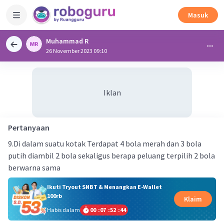
Masuk
Muhammad R
26 November 2023 09:10
Iklan
Pertanyaan
9.Di dalam suatu kotak Terdapat 4 bola merah dan 3 bola
putih diambil 2 bola sekaligus berapa peluang terpilih 2 bola
berwarna sama
Ikuti Tryout SNBT & Menangkan E-Wallet
100rb
Klaim
Habis dalam
00
:
07
:
52
:
44