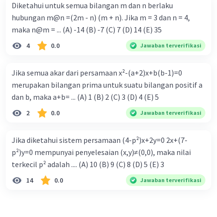
Diketahui untuk semua bilangan m dan n berlaku
hubungan m@n =(2m - n) (m + n). Jika m = 3 dan n = 4,
maka n@m = ... (A) -14 (B) -7 (C) 7 (D) 14 (E) 35
4
0.0
Jawaban terverifikasi
Jika semua akar dari persamaan x²-(a+2)x+b(b-1)=0
merupakan bilangan prima untuk suatu bilangan positif a
dan b, maka a+b= ... (A) 1 (B) 2 (C) 3 (D) 4 (E) 5
2
0.0
Jawaban terverifikasi
Jika diketahui sistem persamaan (4-p²)x+2y=0 2x+(7-
p²)y=0 mempunyai penyelesaian (x,y)≠(0,0), maka nilai
terkecil p² adalah .... (A) 10 (B) 9 (C) 8 (D) 5 (E) 3
14
0.0
Jawaban terverifikasi