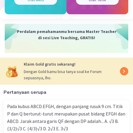
Tinggal dikali 100 menjadi 42.85714%
·
0.0
(
0
)
Balas
Beri Rating
Perdalam pemahamanmu bersama Master Teacher
di sesi Live Teaching, GRATIS!
Klaim Gold gratis sekarang!
Iklan
Dengan Gold kamu bisa tanya soal ke Forum
sepuasnya, lho.
Pertanyaan serupa
Pada kubus ABCD.EFGH, dengan panjang rusuk 9 cm. Titik
P dan Q berturut-turut merupakan pusat bidang EFGH dan
ABCD. Jarak antara garis QF dengan DP adalah... A. √3 B.
(3/2)√3 C. (4/3)√3 D. 2√3 E. 3√3