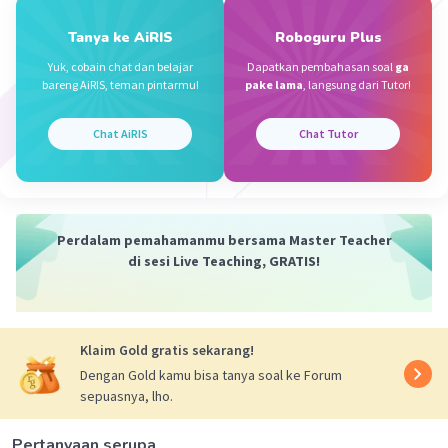
·
5.0
(
1
)
Balas
Beri Rating
Tanya ke AiRIS
Roboguru Plus
Dea N
Yuk, cobain chat dan belajar
Dapatkan pembahasan soal
ga
Level 91
bareng AiRIS, teman pintarmu!
pake lama
, langsung dari Tutor!
04 Desember 2023 11:55
Jawaban terverifikasi
Chat AiRIS
Chat Tutor
penyebutnya harus sama dulu
Iklan
Perdalam pemahamanmu bersama Master Teacher
di sesi Live Teaching, GRATIS!
Klaim Gold gratis sekarang!
Dengan Gold kamu bisa tanya soal ke Forum
·
5.0
(
1
)
Balas
Beri Rating
sepuasnya, lho.
Pertanyaan serupa