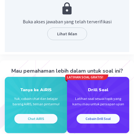
·
0.0
(
0
)
Balas
Beri Rating
Buka akses jawaban yang telah terverifikasi
Nadya T
Level 29
14 April 2024 13:41
Lihat Iklan
jawaban : 50
Iklan
·
0.0
(
0
)
Balas
Beri Rating
Mau pemahaman lebih dalam untuk soal ini?
LATIHAN SOAL GRATIS!
Tanya ke AiRIS
Drill Soal
Yuk, cobain chat dan belajar
Latihan soal sesuai topik yang
bareng AiRIS, teman pintarmu!
kamu mau untuk persiapan ujian
Chat AiRIS
Cobain Drill Soal