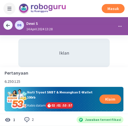
Masuk
Dewi S
14 April 2024 13:28
Iklan
Pertanyaan
6.250:125
Ikuti Tryout SNBT & Menangkan E-Wallet
100rb
Klaim
Habis dalam
02
:
01
:
53
:
57
2
1
Jawaban terverifikasi