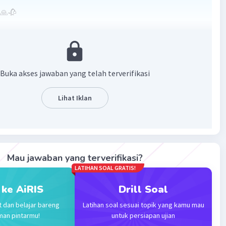
 🙏🥀
·
0.0
(
0
)
Balas
ating
Buka akses jawaban yang telah terverifikasi
vel 61
10:26
Lihat Iklan
Iklan
ang dibagi 0 hasilnya adalah tidak terdefinisi.
Mau jawaban yang terverifikasi?
·
0.0
(
0
)
Balas
ating
LATIHAN SOAL GRATIS!
 ke AiRIS
Drill Soal
t dan belajar bareng
Latihan soal sesuai topik yang kamu mau
man pintarmu!
untuk persiapan ujian