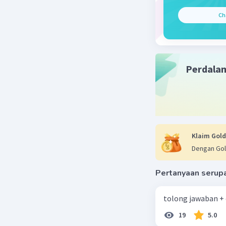
Ch
Perdala
Klaim Gold
Dengan Gol
Pertanyaan serup
tolong jawaban +
19
5.0