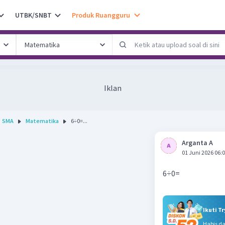
UTBK/SNBT
Produk Ruangguru
Iklan
SMA
Matematika
6÷0=...
Arganta A
01 Juni 2026 06:
6÷0=
Ikuti T
Habis d