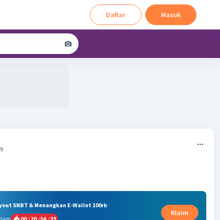
Daftar
Masuk
09
ryout SNBT & Menangkan E-Wallet 100rb
Klaim
alam
00
:
20
:
56
:
32