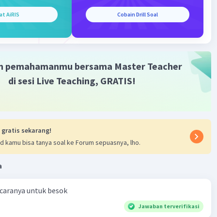
at AiRIS
Cobain Drill Soal
m pemahamanmu bersama Master Teacher
di sesi Live Teaching, GRATIS!
 gratis sekarang!
d kamu bisa tanya soal ke Forum sepuasnya, lho.
a
 caranya untuk besok
Jawaban terverifikasi