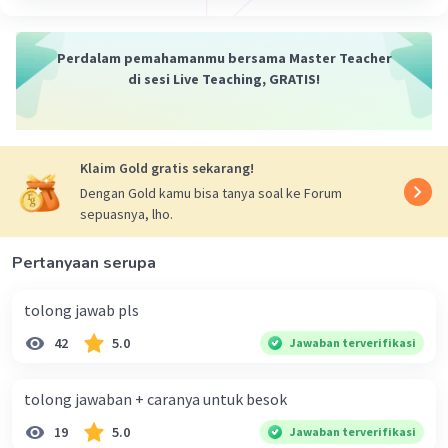
·
0.0
(
0
)
Balas
Beri Rating
Perdalam pemahamanmu bersama Master Teacher
di sesi Live Teaching, GRATIS!
Klaim Gold gratis sekarang!
Dengan Gold kamu bisa tanya soal ke Forum
sepuasnya, lho.
Pertanyaan serupa
tolong jawab pls
42
5.0
Jawaban terverifikasi
tolong jawaban + caranya untuk besok
19
5.0
Jawaban terverifikasi