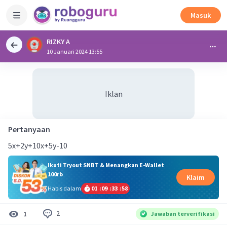
Masuk
RIZKY A
10 Januari 2024 13:55
Iklan
Pertanyaan
5x+2y+10x+5y-10
Ikuti Tryout SNBT & Menangkan E-Wallet
100rb
Klaim
Habis dalam
01
:
09
:
33
:
58
2
1
Jawaban terverifikasi