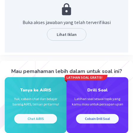
Buka akses jawaban yang telah terverifikasi
Lihat Iklan
·
0.0
(
0
)
Balas
Beri Rating
Mau pemahaman lebih dalam untuk soal ini?
Sumber W
Community
Level 72
LATIHAN SOAL GRATIS!
11 Januari 2024 05:04
Jawaban terverifikasi
Tanya ke AiRIS
Drill Soal
Yuk, cobain chat dan belajar
Latihan soal sesuai topik yang
Jawaban yang tepat adalah 15x + 7y - 10
Iklan
bareng AiRIS, teman pintarmu!
kamu mau untuk persiapan ujian
Pembahasan :
Chat AiRIS
Cobain Drill Soal
5x + 2y + 10x + 5y - 10 = 5x + 10x + 2y + 5y - 10
= 15x + 7y - 10