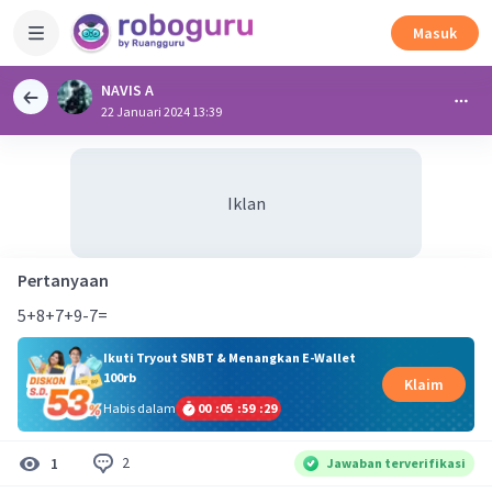
Masuk
NAVIS A
22 Januari 2024 13:39
Iklan
Pertanyaan
5+8+7+9-7=
Ikuti Tryout SNBT & Menangkan E-Wallet
100rb
Klaim
Habis dalam
00
:
05
:
59
:
28
2
1
Jawaban terverifikasi