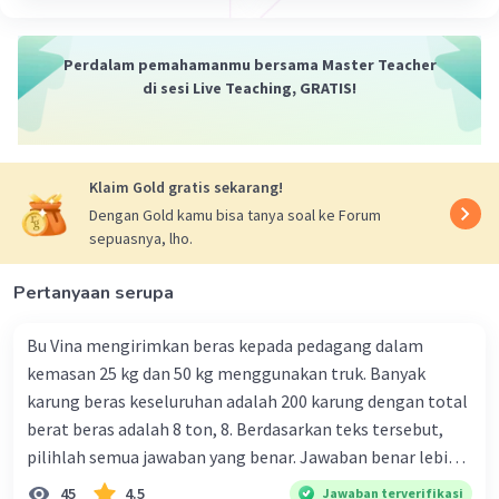
Perdalam pemahamanmu bersama Master Teacher
di sesi Live Teaching, GRATIS!
Klaim Gold gratis sekarang!
Dengan Gold kamu bisa tanya soal ke Forum
sepuasnya, lho.
Pertanyaan serupa
Bu Vina mengirimkan beras kepada pedagang dalam
kemasan 25 kg dan 50 kg menggunakan truk. Banyak
karung beras keseluruhan adalah 200 karung dengan total
berat beras adalah 8 ton, 8. Berdasarkan teks tersebut,
pilihlah semua jawaban yang benar. Jawaban benar lebih
dari satu. Banyak karung beras kemasan 25 kg adalah 50
45
4.5
Jawaban terverifikasi