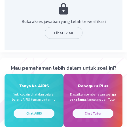
·
0.0
(
0
)
Balas
Beri Rating
Buka akses jawaban yang telah terverifikasi
Dzaki A
Level 95
22 Januari 2024 22:40
Lihat Iklan
=36
Iklan
·
0.0
(
0
)
Balas
Beri Rating
Mau pemahaman lebih dalam untuk soal ini?
Tanya ke AiRIS
Roboguru Plus
Yuk, cobain chat dan belajar
Dapatkan pembahasan soal
ga
bareng AiRIS, teman pintarmu!
pake lama
, langsung dari Tutor!
Chat AiRIS
Chat Tutor