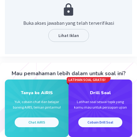
x = -15
·
5.0
(
6
)
Balas
Beri Rating
Buka akses jawaban yang telah terverifikasi
Lihat Iklan
Mutiara B
Level 65
12 Januari 2024 15:29
Jawaban terverifikasi
3x = 2x - 15
Iklan
Mau pemahaman lebih dalam untuk soal ini?
3x - 2x = -15
LATIHAN SOAL GRATIS!
x = -15
Tanya ke AiRIS
Drill Soal
·
5.0
(
1
)
Balas
Beri Rating
Yuk, cobain chat dan belajar
Latihan soal sesuai topik yang
bareng AiRIS, teman pintarmu!
kamu mau untuk persiapan ujian
Chat AiRIS
Cobain Drill Soal