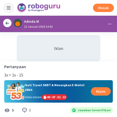
Masuk
Adinda M
12 Januari 2024 14:43
Iklan
Pertanyaan
3x = 2x - 15
Ikuti Tryout SNBT & Menangkan E-Wallet
100rb
Klaim
Habis dalam
00
:
07
:
51
:
22
2
5
Jawaban terverifikasi