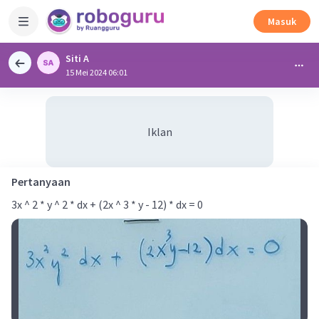
Masuk
Siti A
15 Mei 2024 06:01
Iklan
Pertanyaan
3x ^ 2 * y ^ 2 * dx + (2x ^ 3 * y - 12) * dx = 0