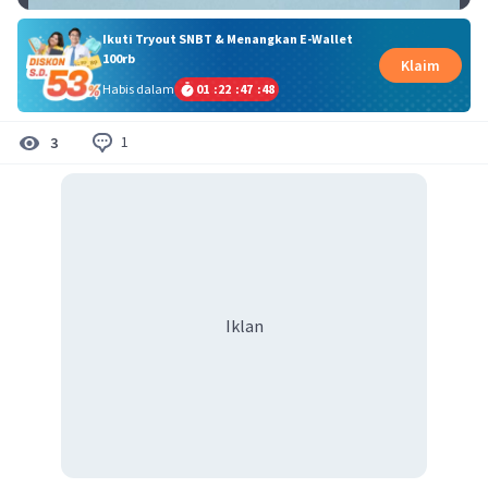
Ikuti Tryout SNBT & Menangkan E-Wallet
100rb
Klaim
Habis dalam
01
:
22
:
47
:
48
1
3
Iklan