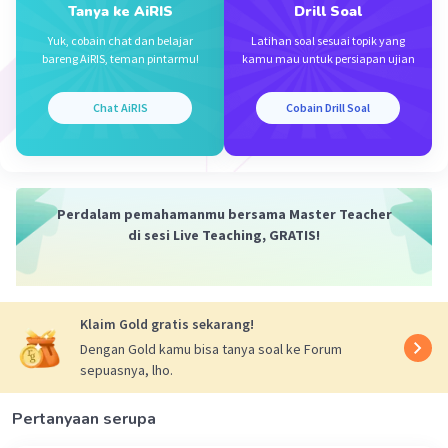
Tanya ke AiRIS
Drill Soal
Yuk, cobain chat dan belajar
Latihan soal sesuai topik yang
bareng AiRIS, teman pintarmu!
kamu mau untuk persiapan ujian
Chat AiRIS
Cobain Drill Soal
Perdalam pemahamanmu bersama Master Teacher
di sesi Live Teaching, GRATIS!
Klaim Gold gratis sekarang!
Dengan Gold kamu bisa tanya soal ke Forum
sepuasnya, lho.
Pertanyaan serupa