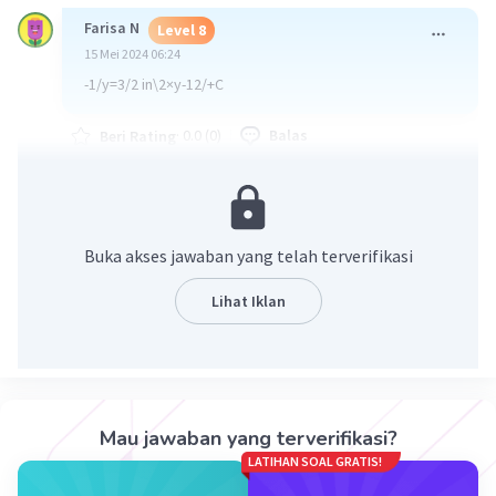
Farisa N
Level 8
15 Mei 2024 06:24
-1/y=3/2 in\2×y-12/+C
·
0.0
(
0
)
Balas
Beri Rating
Buka akses jawaban yang telah terverifikasi
Lihat Iklan
Iklan
Mau jawaban yang terverifikasi?
LATIHAN SOAL GRATIS!