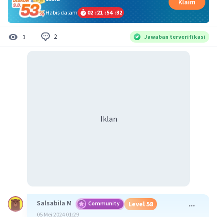
Klaim
Habis dalam
02
:
21
:
54
:
32
2
1
Jawaban terverifikasi
Iklan
Salsabila M
Community
Level 58
05 Mei 2024 01:29