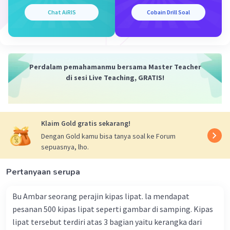
2x + 2y + z = 90
2x + 3y + 2z = 130
–
Chat AiRIS
Cobain Drill Soal
0 - y - z = -40
-y - z = -40
y + z = 40 ... (5)
Subtitusi persamaan (4) ke persamaan (5) untuk
Perdalam pemahamanmu bersama Master Teacher
mencari nilai y :
di sesi Live Teaching, GRATIS!
y + z = 40
y + (-20 + y) = 40
2y = 40 + 20
Klaim Gold gratis sekarang!
2y = 60
60
y =
/
= 30
Dengan Gold kamu bisa tanya soal ke Forum
2
sepuasnya, lho.
Nilai
y adalah 30
Pertanyaan serupa
Subtitusi y = 30 ke persamaan (4) untuk mencari
nilai z :
Bu Ambar seorang perajin kipas lipat. la mendapat
z = -20 + y
pesanan 500 kipas lipat seperti gambar di samping. Kipas
z = -20 + 30
lipat tersebut terdiri atas 3 bagian yaitu kerangka dari
z = 10