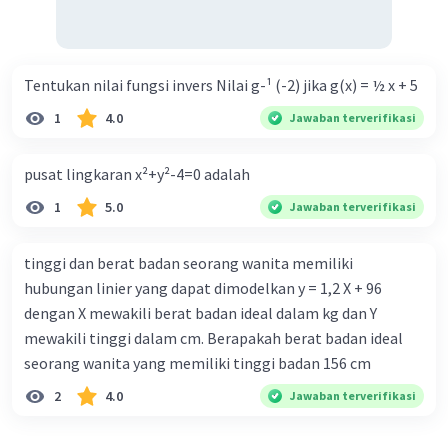
Tentukan nilai fungsi invers Nilai g-¹ (-2) jika g(x) = ½ x + 5
Iklan
1
4.0
Jawaban terverifikasi
pusat lingkaran x²+y²-4=0 adalah
1
5.0
Jawaban terverifikasi
tinggi dan berat badan seorang wanita memiliki
hubungan linier yang dapat dimodelkan y = 1,2 X + 96
dengan X mewakili berat badan ideal dalam kg dan Y
mewakili tinggi dalam cm. Berapakah berat badan ideal
seorang wanita yang memiliki tinggi badan 156 cm
2
4.0
Jawaban terverifikasi