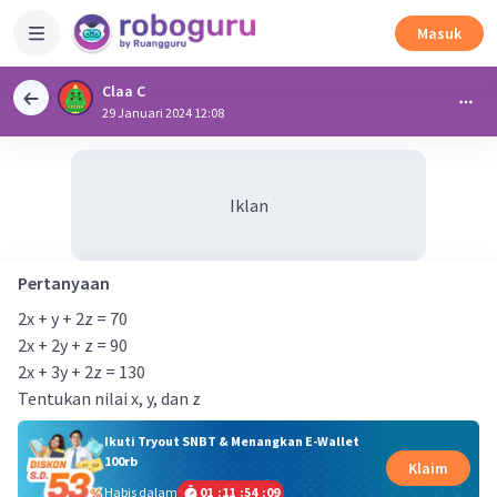
Masuk
Claa C
29 Januari 2024 12:08
Iklan
Pertanyaan
2x + y + 2z = 70
2x + 2y + z = 90
2x + 3y + 2z = 130
Tentukan nilai x, y, dan z
Ikuti Tryout SNBT & Menangkan E-Wallet
100rb
Klaim
Habis dalam
01
:
11
:
54
:
09