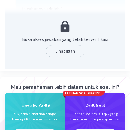
jawabannya adalah 1.
Buka akses jawaban yang telah terverifikasi
Lihat Iklan
·
5.0
(
1
)
Balas
Beri Rating
Mau pemahaman lebih dalam untuk soal ini?
LATIHAN SOAL GRATIS!
Hafizh P
Level 17
17 Januari 2024 06:13
Tanya ke AiRIS
Drill Soal
Yuk, cobain chat dan belajar
Latihan soal sesuai topik yang
Q
bareng AiRIS, teman pintarmu!
kamu mau untuk persiapan ujian
Iklan