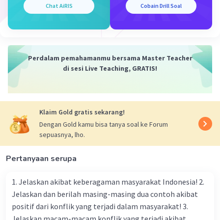
Chat AiRIS
Cobain Drill Soal
·
0.0
(
0
)
Balas
Beri Rating
Perdalam pemahamanmu bersama Master Teacher
di sesi Live Teaching, GRATIS!
Klaim Gold gratis sekarang!
Dengan Gold kamu bisa tanya soal ke Forum
sepuasnya, lho.
Pertanyaan serupa
1. Jelaskan akibat keberagaman masyarakat Indonesia! 2.
Jelaskan dan berilah masing-masing dua contoh akibat
positif dari konflik yang terjadi dalam masyarakat! 3.
Jelaskan macam-macam konflik yang terjadi akibat