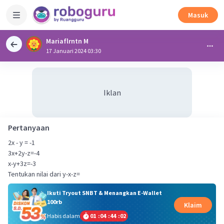
Masuk
Mariaflrntn M
17 Januari 2024 03:30
Iklan
Pertanyaan
2x - y = -1
3x+2y-z=-4
x-y+3z=-3
Tentukan nilai dari y-x-z=
Ikuti Tryout SNBT & Menangkan E-Wallet
100rb
Klaim
Habis dalam
01
:
04
:
44
:
01