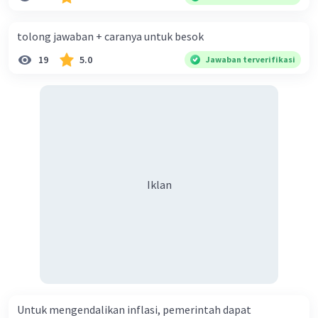
diperlukan harmoni? 5. Indonesia merupakan negara yang
kaya akan keberagaman baik dilihat dari agama, suku, ras,
tolong jawaban + caranya untuk besok
bahasa, dan budaya. Berdasarkan pernyataan tersebut,
19
5.0
Jawaban terverifikasi
apa yang dapat kalian lakukan untuk menjaga
keberagaman supaya terhindar dari konflik?
Iklan
Untuk mengendalikan inflasi, pemerintah dapat