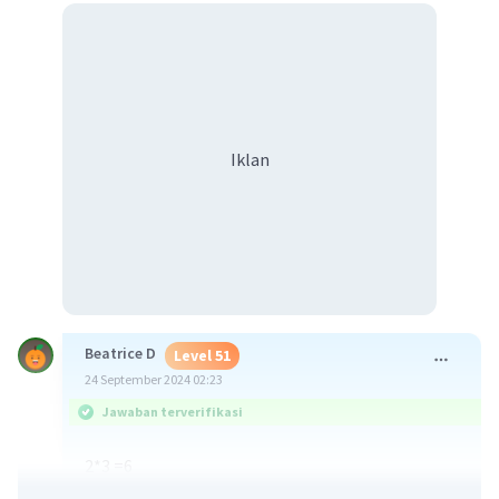
Iklan
Beatrice D
Level 51
24 September 2024 02:23
Jawaban terverifikasi
2*3 =6
Akar 6 =2449