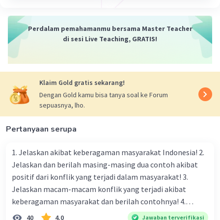
Perdalam pemahamanmu bersama Master Teacher
di sesi Live Teaching, GRATIS!
Klaim Gold gratis sekarang!
Dengan Gold kamu bisa tanya soal ke Forum
sepuasnya, lho.
Pertanyaan serupa
1. Jelaskan akibat keberagaman masyarakat Indonesia! 2.
Jelaskan dan berilah masing-masing dua contoh akibat
positif dari konflik yang terjadi dalam masyarakat! 3.
Jelaskan macam-macam konflik yang terjadi akibat
keberagaman masyarakat dan berilah contohnya! 4.
Mengapa dalam masyarakat yang memiliki keberagaman
40
4.0
Jawaban terverifikasi