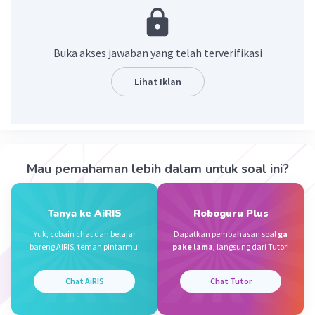
·
0.0
(
0
)
Balas
Beri Rating
Buka akses jawaban yang telah terverifikasi
Filbert A
Level 63
Lihat Iklan
24 September 2024 11:33
Jawaban terverifikasi
2449
Iklan
Mau pemahaman lebih dalam untuk soal ini?
·
0.0
(
0
)
Balas
Beri Rating
Tanya ke AiRIS
Roboguru Plus
Yuk, cobain chat dan belajar
Dapatkan pembahasan soal
ga
bareng AiRIS, teman pintarmu!
pake lama
, langsung dari Tutor!
Chat AiRIS
Chat Tutor