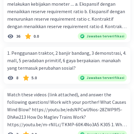
melakukan kebijakan moneter .... a. Ekspansif dengan
menaikkan reserve requirement ratio b. Ekspansif dengan
menurunkan reserve requirement ratio c. Kontraktif
dengan menaikkan reserve requirement ratio d. Kontraktif
dengan menurunkan reserve requirement ratio e.
36
0.0
Jawaban terverifikasi
Ekspansif dengan menaikkan tingkat diskonto Bila Bank
Indonesia melakukan kebijakan moneter ekspansif,
1. Penggunaan traktor, 2 banjir bandang, 3 demonstrasi, 4.
ceteris paribus maka .... a. Menimbulkan inflasi di mana
mall, 5 peradaban primitif, 6 gaya berpakaian. manakah
bentuk kurva jumlah uang beredar (penawaran uang) naik
yang termasuk perubahan sosial?
dari kiri bawah ke kanan atas b. Menimbulkan deflasi di
8
5.0
Jawaban terverifikasi
mana bentuk kurva jumlah uang beredar (penawaran
uang) naik dari kiri bawah ke kanan atas c. Tingkat bunga
meningkat di mana bentuk kurva jumlah uang beredar
Watch these videos (link attached), and answer the
(penawaran uang) naik dari kiri bawah ke kanan atas d.
following questions! Work with your porther! What Causes
Tingkat bunga turun di mana bentuk kurva jumlah uang
Wind Blow? https://youtu.be/edsNPCwU9ios-28ZWP9f5-
beredar (penawaran uang) naik dari kiri bawah ke kanan
DhAw213 How Do Maglev Trains Work?
atas e. Tingkat bunga turun di mana bentuk kurva jumlah
https://youtu.be/m-rNILc/TKMP-60K4No3A5 K305 1. What
uang beredar (penawaran uang) vertikal Kebijakan fiskal
happens to air molecules when air heats them up? 2. Why