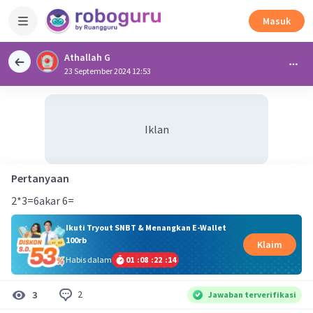
Masuk
Athallah G
23 September 2024 12:53
Iklan
Pertanyaan
2*3=6akar 6=
Ikuti Tryout SNBT & Menangkan E-Wallet
100rb
Klaim
Habis dalam
01
:
08
:
22
:
14
2
3
Jawaban terverifikasi