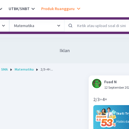
UTBK/SNBT
Produk Ruangguru
Iklan
SMA
Matematika
2/3÷4=...
Fuad N
12 September 20
2/3÷4=
Ikuti T
Habis d