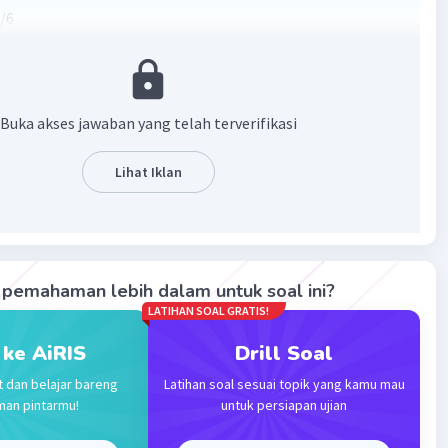
1/6
dalah cara menghitungnya:
dengan 4 sama dengan mengalikan dengan 1/4.
 2/12.
Buka akses jawaban yang telah terverifikasi
t disederhanakan menjadi 1/6.
Lihat Iklan
·
4.0
(
1
)
Balas
ating
d N
Level 14
 2024 02:34
pemahaman lebih dalam untuk soal ini?
terverifikasi
LATIHAN SOAL GRATIS!
 ke AiRIS
Drill Soal
membantu
Iklan
t dan belajar bareng
Latihan soal sesuai topik yang kamu mau
man pintarmu!
untuk persiapan ujian