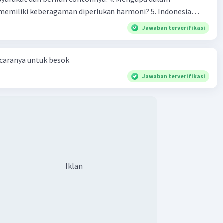
liki keberagaman diperlukan harmoni? 5. Indonesia
yang kaya akan keberagaman baik dilihat dari agama, suku,
Jawaban terverifikasi
budaya. Berdasarkan pernyataan tersebut, apa yang dapat
tuk menjaga keberagaman supaya terhindar dari konflik?
 caranya untuk besok
Jawaban terverifikasi
Iklan