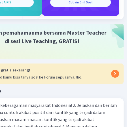
at AiRIS
Cobain Drill Soal
m pemahamanmu bersama Master Teacher
·
0.0
(
0
)
Balas
ating
di sesi Live Teaching, GRATIS!
 gratis sekarang!
d kamu bisa tanya soal ke Forum sepuasnya, lho.
a
agaman masyarakat Indonesia! 2. Jelaskan dan berilah
 contoh akibat positif dari konflik yang terjadi dalam
 dan berilah contohnya! 4. Mengapa dalam