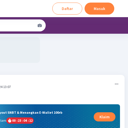
Daftar
Masuk
24 13:07
ryout SNBT & Menangkan E-Wallet 100rb
Klaim
alam
00
:
23
:
04
:
11