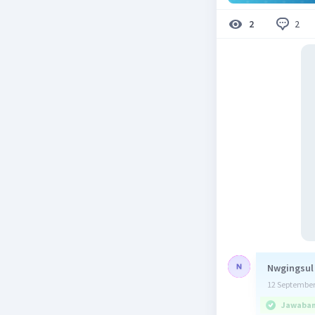
2
2
Nwgingsul
12 September
Jawaban 