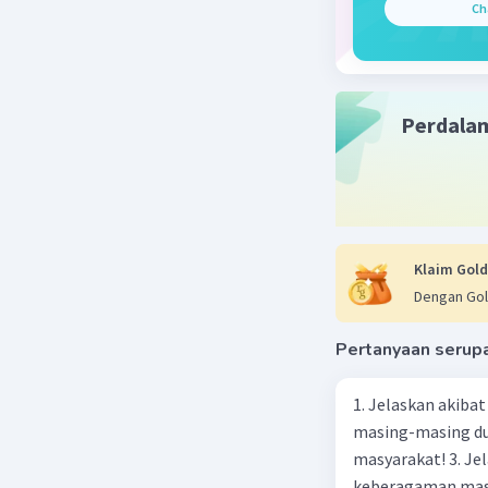
Ch
Perdala
Beri R
Klaim Gold
Dengan Gol
Pertanyaan serup
1. Jelaskan akibat keber
masing-masing dua
masyarakat! 3. Jelaskan macam-macam konflik yang terjadi akibat
keberagaman masyarakat