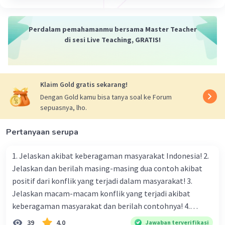
·
5.0
(
1
)
Balas
Beri Rating
Perdalam pemahamanmu bersama Master Teacher
di sesi Live Teaching, GRATIS!
Klaim Gold gratis sekarang!
Dengan Gold kamu bisa tanya soal ke Forum
sepuasnya, lho.
Pertanyaan serupa
1. Jelaskan akibat keberagaman masyarakat Indonesia! 2.
Jelaskan dan berilah masing-masing dua contoh akibat
positif dari konflik yang terjadi dalam masyarakat! 3.
Jelaskan macam-macam konflik yang terjadi akibat
keberagaman masyarakat dan berilah contohnya! 4.
Mengapa dalam masyarakat yang memiliki keberagaman
39
4.0
Jawaban terverifikasi