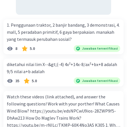
beredar (penawaran uang) naik dari kiri bawah ke kanan
atas e. Tingkat bunga turun di mana bentuk kurva jumlah
uang beredar (penawaran uang) vertikal Kebijakan fiskal
kontraktif dilakukan dengan cara .... a. Menurunkan
1. Penggunaan traktor, 2 banjir bandang, 3 demonstrasi, 4.
pengeluaran pemerintah (G), menambah pembayaran
mall, 5 peradaban primitif, 6 gaya berpakaian. manakah
transfer (Tr) dan meningkatkan pemungutan pajak (Tx) b.
yang termasuk perubahan sosial?
Menurunkan G, mengurangi Tr, dan meningkatkan Tx c.
8
5.0
Jawaban terverifikasi
Menurunkan G, menambah Tr, dan menurunkan Tx d.
Meningkatkan G, mengurangi Tr, dan menurunkan Tx e.
diketahui nilai lim X--&gt;(-4) 4x²+14x-8/ax²+bx+8 adalah
Meningkatkan G, menambah Tr, dan menurunkan Tx Cara
9/5 nilai a+b adalah
yang dilakukan kebijakan tingkat diskonto oleh Bank
Sentral dalam melakukan kebijakan moneter adalah .... a.
35
5.0
Jawaban terverifikasi
Mengatur jumlah pemberian kredit b. Menetapkan harga
surat-surat berharga di pasar uang c. Menetapkan giro
Watch these videos (link attached), and answer the
wajib minimum (reserved requirement ratio) d. Mengatur
following questions! Work with your porther! What Causes
tingkat bunga tabungan e. Mengatur tingkat bunga
Wind Blow? https://youtu.be/edsNPCwU9ios-28ZWP9f5-
pinjaman bank sentral kepada bank umum Perhatikan
DhAw213 How Do Maglev Trains Work?
beberapa pernyataan berikut. 1). Menaikkan tarif pajak. 2).
https://youtu.be/m-rNILc/TKMP-60K4No3A5 K305 1. What