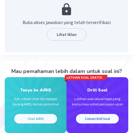
5/2 - 4/9
45/18 - 8/18
37/18
Buka akses jawaban yang telah terverifikasi
·
0.0
(
0
)
Balas
Beri Rating
Lihat Iklan
Latifa F
Community
Level 100
20 April 2024 05:24
Mau pemahaman lebih dalam untuk soal ini?
Halo, aku bantu jawab juga ya
LATIHAN SOAL GRATIS!
Iklan
Tanya ke AiRIS
Drill Soal
Yuk, cobain chat dan belajar
Latihan soal sesuai topik yang
bareng AiRIS, teman pintarmu!
kamu mau untuk persiapan ujian
Chat AiRIS
Cobain Drill Soal