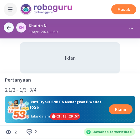
Masuk
Khairin N
19 April 2024 11:39
Iklan
Pertanyaan
2 1/2 – 1/3 : 3/4
Ikuti Tryout SNBT & Menangkan E-Wallet
100rb
Klaim
Habis dalam
02
:
18
:
29
:
56
2
2
Jawaban terverifikasi