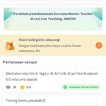
·
5.0
(
1
)
Balas
Beri Rating
Perdalam pemahamanmu bersama Master Teacher
di sesi Live Teaching, GRATIS!
Klaim Gold gratis sekarang!
Iklan
Dengan Gold kamu bisa tanya soal ke Forum
sepuasnya, lho.
Pertanyaan serupa
diketahui nilai lim X--&gt;(-4) 4x²+14x-8/ax²+bx+8 adalah
9/5 nilai a+b adalah
35
5.0
Jawaban terverifikasi
Tolong bantu jawab🙏🏻