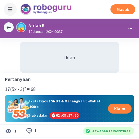
Masuk
Afifah R
10 Januari 2024 00:37
Iklan
Pertanyaan
17(5x - 3)² = 68
Ikuti Tryout SNBT & Menangkan E-Wallet
100rb
Klaim
Habis dalam
02
:
08
:
27
:
20
1
1
Jawaban terverifikasi