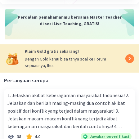
Denotasi: Dia membeli sebuah tas.
Konotasi: Dia membeli sebuah tas yang
Perdalam pemahamanmu bersama Master Teacher
mewah dan mahal.
di sesi Live Teaching, GRATIS!
Denotasi: Saya membeli sebuah laptop.
Konotasi: Saya membeli sebuah laptop
yang canggih dan mahal.
Denotasi: Dia membeli sebuah mobil baru.
Klaim Gold gratis sekarang!
Konotasi: Dia membeli sebuah mobil yang
Dengan Gold kamu bisa tanya soal ke Forum
mewah dan mahal.
sepuasnya, lho.
Denotasi: Saya membeli sebuah ponsel.
Konotasi: Saya membeli sebuah ponsel
Pertanyaan serupa
yang canggih dan mahal.
Denotasi: Dia membeli sebuah rumah
1. Jelaskan akibat keberagaman masyarakat Indonesia! 2.
besar.
Jelaskan dan berilah masing-masing dua contoh akibat
Konotasi: Dia membeli sebuah rumah yang
positif dari konflik yang terjadi dalam masyarakat! 3.
mewah dan mahal.
Jelaskan macam-macam konflik yang terjadi akibat
keberagaman masyarakat dan berilah contohnya! 4.
Mengapa dalam masyarakat yang memiliki keberagaman
38
4.0
Jawaban terverifikasi
·
0.0
(
0
)
Balas
Beri Rating