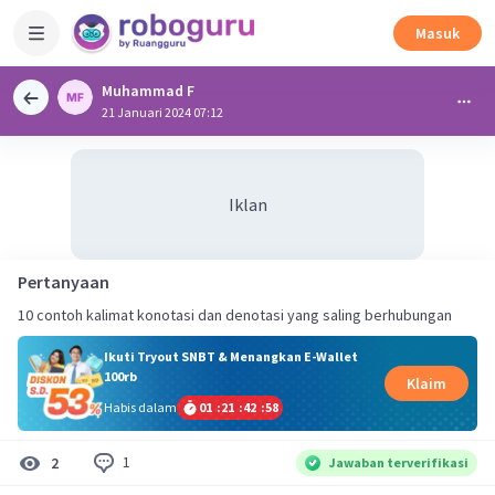
Masuk
Muhammad F
21 Januari 2024 07:12
Iklan
Pertanyaan
10 contoh kalimat konotasi dan denotasi yang saling berhubungan
Ikuti Tryout SNBT & Menangkan E-Wallet
100rb
Klaim
Habis dalam
01
:
21
:
42
:
58
1
2
Jawaban terverifikasi