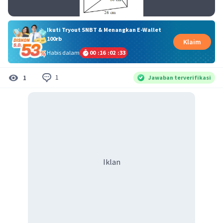
Ikuti Tryout SNBT & Menangkan E-Wallet
100rb
Klaim
Habis dalam
00
:
16
:
02
:
33
1
1
Jawaban terverifikasi
Iklan