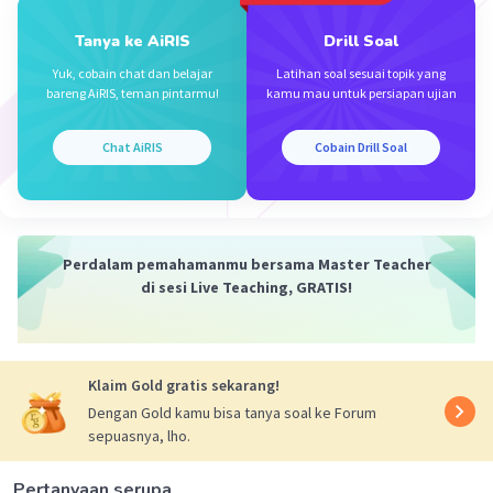
Tanya ke AiRIS
Drill Soal
Yuk, cobain chat dan belajar
Latihan soal sesuai topik yang
bareng AiRIS, teman pintarmu!
kamu mau untuk persiapan ujian
Iklan
Chat AiRIS
Cobain Drill Soal
Perdalam pemahamanmu bersama Master Teacher
di sesi Live Teaching, GRATIS!
Klaim Gold gratis sekarang!
Dengan Gold kamu bisa tanya soal ke Forum
sepuasnya, lho.
Pertanyaan serupa