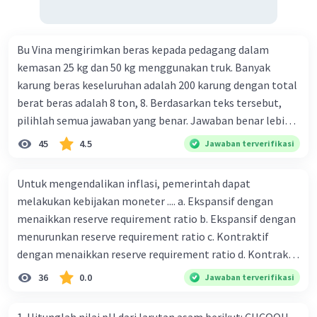
Bu Vina mengirimkan beras kepada pedagang dalam
kemasan 25 kg dan 50 kg menggunakan truk. Banyak
karung beras keseluruhan adalah 200 karung dengan total
berat beras adalah 8 ton, 8. Berdasarkan teks tersebut,
pilihlah semua jawaban yang benar. Jawaban benar lebih
dari satu. Banyak karung beras kemasan 25 kg adalah 50
45
4.5
Jawaban terverifikasi
buah. Banyak karung beras kemasan 50 kg adalah 150
buah. Total berat beras dalam kemasan 25 kg adalah 2
Untuk mengendalikan inflasi, pemerintah dapat
ton. Perbandingan berat beras kemasan 25 kg dan 50 kg
melakukan kebijakan moneter .... a. Ekspansif dengan
dalam truk adalah 1: 3. 9. Berdasarkan teks tersebut, jika
menaikkan reserve requirement ratio b. Ekspansif dengan
biaya setiap beras karung kecil adalah Rp7.500 dan karung
menurunkan reserve requirement ratio c. Kontraktif
besar Rp14.000, berapakah biaya angkut semua beras yang
dengan menaikkan reserve requirement ratio d. Kontraktif
harus dibayar oleh Bu Vina? A. Rp2.540.000 C. Rp2.312.000 B.
dengan menurunkan reserve requirement ratio e.
36
0.0
Jawaban terverifikasi
Rp2.475.000 D. Rp2.280.000
Ekspansif dengan menaikkan tingkat diskonto Bila Bank
Indonesia melakukan kebijakan moneter ekspansif,