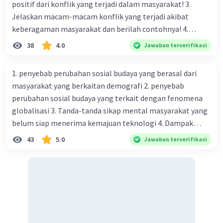
positif dari konflik yang terjadi dalam masyarakat! 3.
Jelaskan macam-macam konflik yang terjadi akibat
keberagaman masyarakat dan berilah contohnya! 4.
Mengapa dalam masyarakat yang memiliki keberagaman
38
4.0
Jawaban terverifikasi
diperlukan harmoni? 5. Indonesia merupakan negara yang
kaya akan keberagaman baik dilihat dari agama, suku, ras,
1. penyebab perubahan sosial budaya yang berasal dari
Iklan
bahasa, dan budaya. Berdasarkan pernyataan tersebut,
masyarakat yang berkaitan demografi 2. penyebab
apa yang dapat kalian lakukan untuk menjaga
perubahan sosial budaya yang terkait dengan fenomena
keberagaman supaya terhindar dari konflik?
globalisasi 3. Tanda-tanda sikap mental masyarakat yang
belum siap menerima kemajuan teknologi 4. Dampak
modernisasi dalam kehidupan sosial masyarakat 5.
43
5.0
Jawaban terverifikasi
Kegiatan manusia di bidang ekonomi yang menunjukkan
perubahan ke arah modernisasi 6. Contoh pengaruh
modernisasi di bidang ilmu pengetahuan dan pendidikan
terhadap pola pikir masyarakat 7. Konsep mengenai
proses modernisasi di masyarakat seringkali mengalami
kesalahan pahaman, salah satunya kesalahan tersebut
menganggap jika menjadi modern adalah mengikuti... 8.