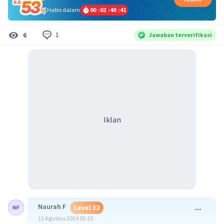
Habis dalam
00
:
02
:
40
:
41
1
6
Jawaban terverifikasi
Iklan
Naurah F
Level 32
11 Agustus 2024 03:15