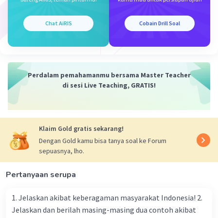
sekadar satu set prinsip yang berdiri sendiri,
tetapi merupakan kesatuan nilai yang saling
terkait dan mendukung dalam membentuk
Chat AiRIS
Cobain Drill Soal
karakter serta arah kehidupan bangsa.
2. Pancasila sebagai identitas nasional Indonesia
adalah sumber motivasi, inspirasi, pedoman
Perdalam pemahamanmu bersama Master Teacher
berperilaku, dan sekaligus tolak ukur
di sesi Live Teaching, GRATIS!
kebenarannya (Harruma, Issha, 2022). Sebagai
"rule of life," Pancasila memberikan petunjuk
dalam kehidupan sehari-hari, termasuk dalam
Klaim Gold gratis sekarang!
semua kegiatan dan aktivitas di berbagai bidang.
Selain menjadi ciri khas bangsa dan simbol
Dengan Gold kamu bisa tanya soal ke Forum
sepuasnya, lho.
persatuan, Pancasila mengikat keberagaman
serta menentukan arah pembangunan nasional
Pertanyaan serupa
sesuai dengan kepribadian dan aspirasi bangsa
Indonesia.
1. Jelaskan akibat keberagaman masyarakat Indonesia! 2.
Jelaskan dan berilah masing-masing dua contoh akibat
·
0.0
(
0
)
Balas
Beri Rating