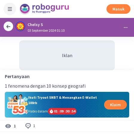
Masuk
Chelsy S
03 September 2024 01:10
Iklan
Pertanyaan
1 fenomena dengan 10 konsep geografi
Ikuti Tryout SNBT & Menangkan E-Wallet
100rb
Klaim
Habis dalam
01
:
09
:
30
:
53
1
1