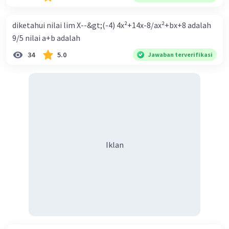
Ekspansif dengan menaikkan tingkat diskonto Bila Bank
Indonesia melakukan kebijakan moneter ekspansif,
diketahui nilai lim X--&gt;(-4) 4x²+14x-8/ax²+bx+8 adalah
ceteris paribus maka .... a. Menimbulkan inflasi di mana
9/5 nilai a+b adalah
bentuk kurva jumlah uang beredar (penawaran uang) naik
34
5.0
Jawaban terverifikasi
dari kiri bawah ke kanan atas b. Menimbulkan deflasi di
mana bentuk kurva jumlah uang beredar (penawaran
uang) naik dari kiri bawah ke kanan atas c. Tingkat bunga
meningkat di mana bentuk kurva jumlah uang beredar
(penawaran uang) naik dari kiri bawah ke kanan atas d.
Tingkat bunga turun di mana bentuk kurva jumlah uang
beredar (penawaran uang) naik dari kiri bawah ke kanan
Iklan
atas e. Tingkat bunga turun di mana bentuk kurva jumlah
uang beredar (penawaran uang) vertikal Kebijakan fiskal
kontraktif dilakukan dengan cara .... a. Menurunkan
pengeluaran pemerintah (G), menambah pembayaran
transfer (Tr) dan meningkatkan pemungutan pajak (Tx) b.
Menurunkan G, mengurangi Tr, dan meningkatkan Tx c.
Menurunkan G, menambah Tr, dan menurunkan Tx d.