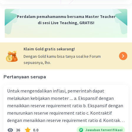
Perdalam pemahamanmu bersama Master Teacher
di sesi Live Teaching, GRATIS!
·
0.0
(
0
)
Balas
Beri Rating
Klaim Gold gratis sekarang!
Dengan Gold kamu bisa tanya soal ke Forum
sepuasnya, lho.
Pertanyaan serupa
Iklan
Untuk mengendalikan inflasi, pemerintah dapat
melakukan kebijakan moneter .... a. Ekspansif dengan
menaikkan reserve requirement ratio b. Ekspansif dengan
menurunkan reserve requirement ratio c. Kontraktif
dengan menaikkan reserve requirement ratio d. Kontraktif
dengan menurunkan reserve requirement ratio e.
36
0.0
Jawaban terverifikasi