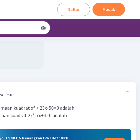
Daftar
Masuk
24 05:58
samaan kuadrat x² + 23x-50=0 adalah
maan kuadrat 2x²-7x+3=0 adalah
ryout SNBT & Menangkan E-Wallet 100rb