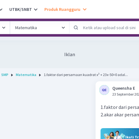
UTBK/SNBT
Produk Ruangguru
Iklan
SMP
Matematika
1.faktor dari persamaan kuadrat x² + 23x-50=0 adal...
Queensha E
23 September 20
1.faktor dari per
2.akar akar persa
Ikuti T