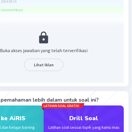
 2024 09:15
terverifikasi
erti ya!
Buka akses jawaban yang telah terverifikasi
Lihat Iklan
·
0.0
(
0
)
Balas
ating
pemahaman lebih dalam untuk soal ini?
ineee V
Level 15
LATIHAN SOAL GRATIS!
ptember 2024 09:19
awaban terverifikasi
 ke AiRIS
Drill Soal
k nomor 2, kalau mau cari akar akarnya, tinggal dipindah.
t dan belajar bareng
Latihan soal sesuai topik yang kamu mau