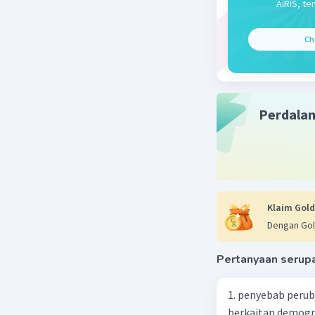
AiRIS, te
(x-3
X1- 
Ch
X1 =
2X2 
2X2 
Perdala
X2 =
Klaim Gold
Dengan Gol
Pertanyaan serup
1. penyebab perub
berkaitan demogra