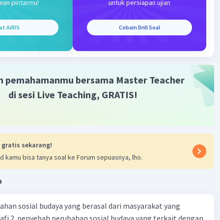
man pintarmu!
untuk persiapan ujian
)(2x-1) = 0
3 = 0
at AiRIS
Cobain Drill Soal
 3
- 1 = 0
= 1
m pemahamanmu bersama Master Teacher
 1/2
di sesi Live Teaching, GRATIS!
 gratis sekarang!
d kamu bisa tanya soal ke Forum sepuasnya, lho.
Iklan
a
ahan sosial budaya yang berasal dari masyarakat yang
fi 2. penyebab perubahan sosial budaya yang terkait dengan