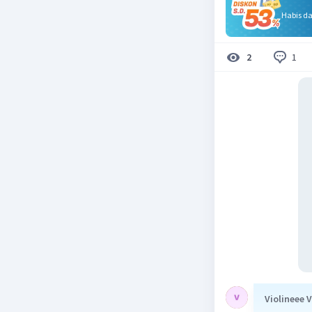
Habis d
1
2
Violineee V