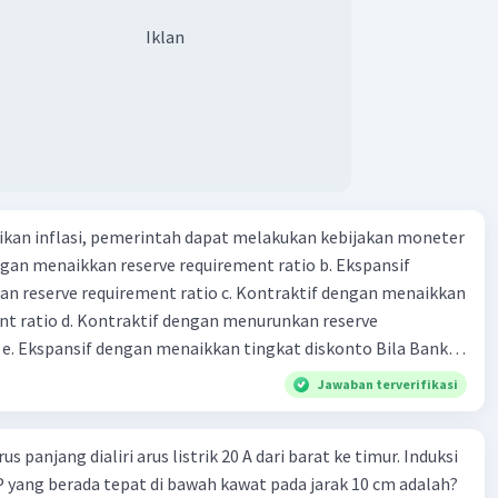
 non bank yang memiliki fungsi sebagai penggerak investasi
Iklan
tikan dan memasukan surat berharga 24. Nama lembaga
 yang bertugas mengatasi para rensumen 25. Ciri" dari
mi abad ke 21
kan inflasi, pemerintah dapat melakukan kebijakan moneter
dengan menaikkan reserve requirement ratio b. Ekspansif
n reserve requirement ratio c. Kontraktif dengan menaikkan
nt ratio d. Kontraktif dengan menurunkan reserve
. Ekspansif dengan menaikkan tingkat diskonto Bila Bank
n kebijakan moneter ekspansif, ceteris paribus maka .... a.
Jawaban terverifikasi
asi di mana bentuk kurva jumlah uang beredar (penawaran
iri bawah ke kanan atas b. Menimbulkan deflasi di mana bentuk
s panjang dialiri arus listrik 20 A dari barat ke timur. Induksi
 beredar (penawaran uang) naik dari kiri bawah ke kanan atas
 P yang berada tepat di bawah kawat pada jarak 10 cm adalah?
meningkat di mana bentuk kurva jumlah uang beredar