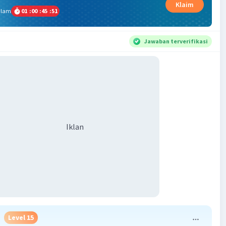
Klaim
alam
01
:
00
:
45
:
50
Jawaban terverifikasi
Iklan
Level 15