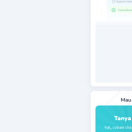
23 September
Jawaban 
semoga ng
Beri R
Mau 
Viol
23 Se
J
Tanya
untu
Yuk, cobain cha