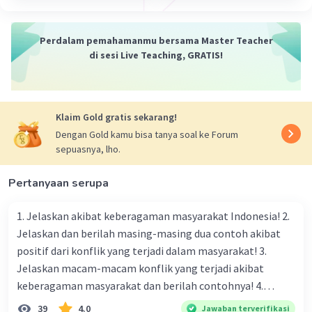
Perdalam pemahamanmu bersama Master Teacher
di sesi Live Teaching, GRATIS!
Klaim Gold gratis sekarang!
Dengan Gold kamu bisa tanya soal ke Forum
sepuasnya, lho.
Pertanyaan serupa
1. Jelaskan akibat keberagaman masyarakat Indonesia! 2.
Jelaskan dan berilah masing-masing dua contoh akibat
positif dari konflik yang terjadi dalam masyarakat! 3.
Jelaskan macam-macam konflik yang terjadi akibat
keberagaman masyarakat dan berilah contohnya! 4.
Mengapa dalam masyarakat yang memiliki keberagaman
39
4.0
Jawaban terverifikasi