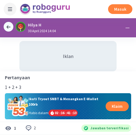
Masuk
Hilya H
30 April 2024 14:04
Iklan
Pertanyaan
1 + 2 + 3
Ikuti Tryout SNBT & Menangkan E-Wallet
100rb
Klaim
Habis dalam
02
:
16
:
41
:
12
2
1
Jawaban terverifikasi