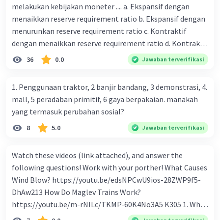
melakukan kebijakan moneter .... a. Ekspansif dengan
menaikkan reserve requirement ratio b. Ekspansif dengan
menurunkan reserve requirement ratio c. Kontraktif
dengan menaikkan reserve requirement ratio d. Kontraktif
dengan menurunkan reserve requirement ratio e.
36
0.0
Jawaban terverifikasi
Ekspansif dengan menaikkan tingkat diskonto Bila Bank
Indonesia melakukan kebijakan moneter ekspansif,
1. Penggunaan traktor, 2 banjir bandang, 3 demonstrasi, 4.
ceteris paribus maka .... a. Menimbulkan inflasi di mana
mall, 5 peradaban primitif, 6 gaya berpakaian. manakah
bentuk kurva jumlah uang beredar (penawaran uang) naik
yang termasuk perubahan sosial?
dari kiri bawah ke kanan atas b. Menimbulkan deflasi di
8
5.0
Jawaban terverifikasi
mana bentuk kurva jumlah uang beredar (penawaran
uang) naik dari kiri bawah ke kanan atas c. Tingkat bunga
meningkat di mana bentuk kurva jumlah uang beredar
Watch these videos (link attached), and answer the
(penawaran uang) naik dari kiri bawah ke kanan atas d.
following questions! Work with your porther! What Causes
Tingkat bunga turun di mana bentuk kurva jumlah uang
Wind Blow? https://youtu.be/edsNPCwU9ios-28ZWP9f5-
beredar (penawaran uang) naik dari kiri bawah ke kanan
DhAw213 How Do Maglev Trains Work?
atas e. Tingkat bunga turun di mana bentuk kurva jumlah
https://youtu.be/m-rNILc/TKMP-60K4No3A5 K305 1. What
uang beredar (penawaran uang) vertikal Kebijakan fiskal
happens to air molecules when air heats them up? 2. Why