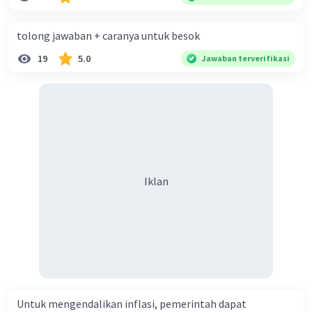
diperlukan harmoni? 5. Indonesia merupakan negara yang
kaya akan keberagaman baik dilihat dari agama, suku, ras,
tolong jawaban + caranya untuk besok
bahasa, dan budaya. Berdasarkan pernyataan tersebut,
19
5.0
Jawaban terverifikasi
apa yang dapat kalian lakukan untuk menjaga
keberagaman supaya terhindar dari konflik?
Iklan
Untuk mengendalikan inflasi, pemerintah dapat