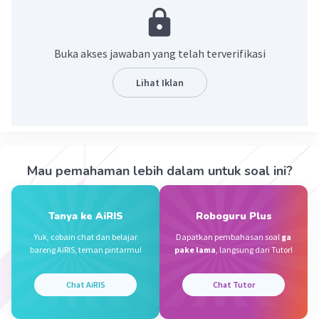
1+2+3 = 3+3 = 6.
·
0.0
(
0
)
Balas
Beri Rating
Buka akses jawaban yang telah terverifikasi
Lihat Iklan
Dela A
Community
Level 92
30 April 2024 14:08
Jawaban terverifikasi
1 + 2 + 3 = 6
Iklan
Mau pemahaman lebih dalam untuk soal ini?
·
0.0
(
0
)
Balas
Beri Rating
Tanya ke AiRIS
Roboguru Plus
Yuk, cobain chat dan belajar
Dapatkan pembahasan soal
ga
bareng AiRIS, teman pintarmu!
pake lama
, langsung dari Tutor!
Chat AiRIS
Chat Tutor