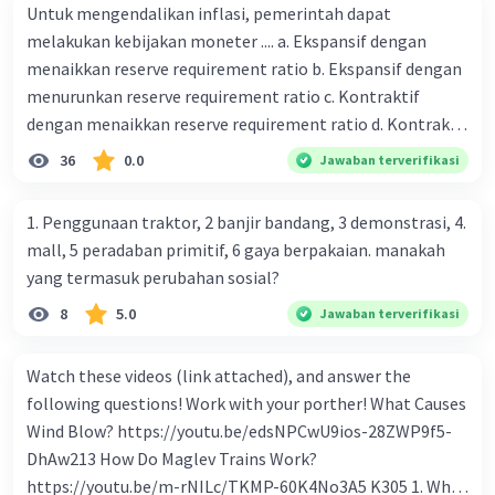
Untuk mengendalikan inflasi, pemerintah dapat
melakukan kebijakan moneter .... a. Ekspansif dengan
menaikkan reserve requirement ratio b. Ekspansif dengan
menurunkan reserve requirement ratio c. Kontraktif
dengan menaikkan reserve requirement ratio d. Kontraktif
dengan menurunkan reserve requirement ratio e.
36
0.0
Jawaban terverifikasi
Ekspansif dengan menaikkan tingkat diskonto Bila Bank
Indonesia melakukan kebijakan moneter ekspansif,
1. Penggunaan traktor, 2 banjir bandang, 3 demonstrasi, 4.
ceteris paribus maka .... a. Menimbulkan inflasi di mana
mall, 5 peradaban primitif, 6 gaya berpakaian. manakah
bentuk kurva jumlah uang beredar (penawaran uang) naik
yang termasuk perubahan sosial?
dari kiri bawah ke kanan atas b. Menimbulkan deflasi di
8
5.0
Jawaban terverifikasi
mana bentuk kurva jumlah uang beredar (penawaran
uang) naik dari kiri bawah ke kanan atas c. Tingkat bunga
meningkat di mana bentuk kurva jumlah uang beredar
Watch these videos (link attached), and answer the
(penawaran uang) naik dari kiri bawah ke kanan atas d.
following questions! Work with your porther! What Causes
Tingkat bunga turun di mana bentuk kurva jumlah uang
Wind Blow? https://youtu.be/edsNPCwU9ios-28ZWP9f5-
beredar (penawaran uang) naik dari kiri bawah ke kanan
DhAw213 How Do Maglev Trains Work?
atas e. Tingkat bunga turun di mana bentuk kurva jumlah
https://youtu.be/m-rNILc/TKMP-60K4No3A5 K305 1. What