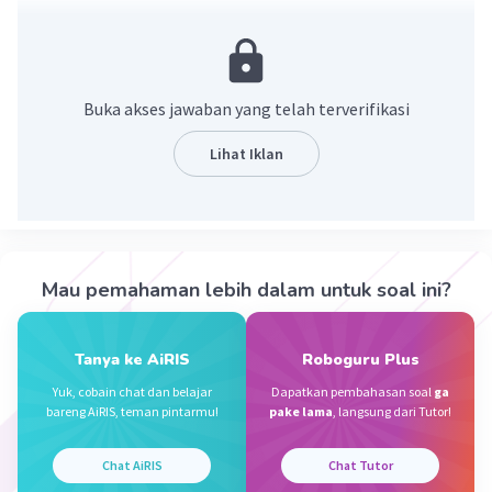
·
5.0
(
1
)
Balas
Beri Rating
Buka akses jawaban yang telah terverifikasi
Okta V
Level 1
21 Mei 2024 14:07
Lihat Iklan
9 kak
Jedija W
Level 100
Mau pemahaman lebih dalam untuk soal ini?
17 Mei 2024 11:23
Jawaban
Tanya ke AiRIS
Roboguru Plus
1+2=3
Iklan
Yuk, cobain chat dan belajar
Dapatkan pembahasan soal
ga
bareng AiRIS, teman pintarmu!
pake lama
, langsung dari Tutor!
·
0.0
(
0
)
Balas
Beri Rating
Hana H
Level 1
Chat AiRIS
Chat Tutor
17 Mei 2024 13:08