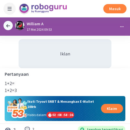
Masuk
William A
17 Mei 2024 09:53
Iklan
Pertanyaan
1+2=
1+2=3
Ikuti Tryout SNBT & Menangkan E-Wallet
100rb
Klaim
Habis dalam
02
:
08
:
58
:
16
2
2
Jawaban terverifikasi