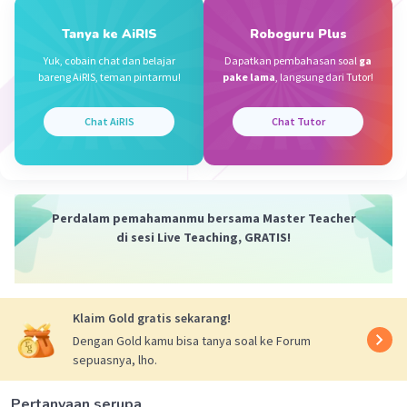
1 + 1=2
Iklan
Tanya ke AiRIS
Roboguru Plus
Yuk, cobain chat dan belajar
Dapatkan pembahasan soal
ga
·
0.0
(
0
)
Balas
Beri Rating
bareng AiRIS, teman pintarmu!
pake lama
, langsung dari Tutor!
Chat AiRIS
Chat Tutor
Perdalam pemahamanmu bersama Master Teacher
di sesi Live Teaching, GRATIS!
Klaim Gold gratis sekarang!
Dengan Gold kamu bisa tanya soal ke Forum
sepuasnya, lho.
Pertanyaan serupa