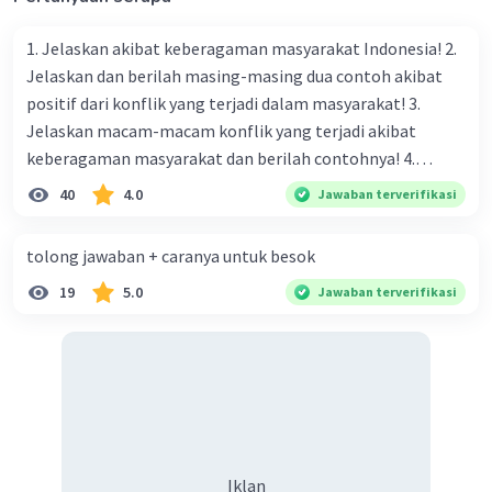
1. Jelaskan akibat keberagaman masyarakat Indonesia! 2.
Jelaskan dan berilah masing-masing dua contoh akibat
positif dari konflik yang terjadi dalam masyarakat! 3.
Jelaskan macam-macam konflik yang terjadi akibat
keberagaman masyarakat dan berilah contohnya! 4.
Mengapa dalam masyarakat yang memiliki keberagaman
40
4.0
Jawaban terverifikasi
diperlukan harmoni? 5. Indonesia merupakan negara yang
kaya akan keberagaman baik dilihat dari agama, suku, ras,
tolong jawaban + caranya untuk besok
bahasa, dan budaya. Berdasarkan pernyataan tersebut,
19
5.0
Jawaban terverifikasi
apa yang dapat kalian lakukan untuk menjaga
keberagaman supaya terhindar dari konflik?
Iklan