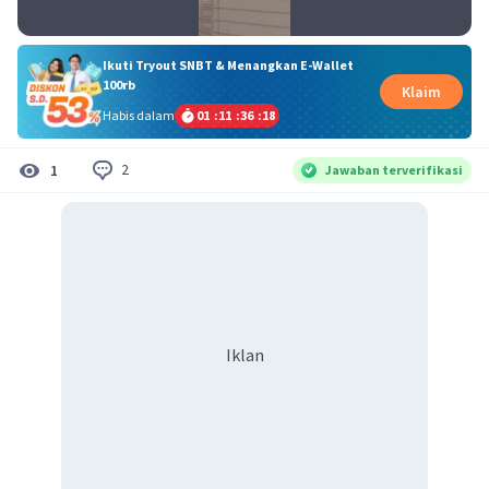
Ikuti Tryout SNBT & Menangkan E-Wallet
100rb
Klaim
Habis dalam
01
:
11
:
36
:
17
2
1
Jawaban terverifikasi
Iklan