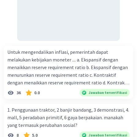
Untuk mengendalikan inflasi, pemerintah dapat
melakukan kebijakan moneter .... a. Ekspansif dengan
menaikkan reserve requirement ratio b. Ekspansif dengan
menurunkan reserve requirement ratio c. Kontraktif
dengan menaikkan reserve requirement ratio d. Kontraktif
dengan menurunkan reserve requirement ratio e.
36
0.0
Jawaban terverifikasi
Ekspansif dengan menaikkan tingkat diskonto Bila Bank
Indonesia melakukan kebijakan moneter ekspansif,
1. Penggunaan traktor, 2 banjir bandang, 3 demonstrasi, 4.
ceteris paribus maka .... a. Menimbulkan inflasi di mana
mall, 5 peradaban primitif, 6 gaya berpakaian. manakah
bentuk kurva jumlah uang beredar (penawaran uang) naik
yang termasuk perubahan sosial?
dari kiri bawah ke kanan atas b. Menimbulkan deflasi di
8
5.0
Jawaban terverifikasi
mana bentuk kurva jumlah uang beredar (penawaran