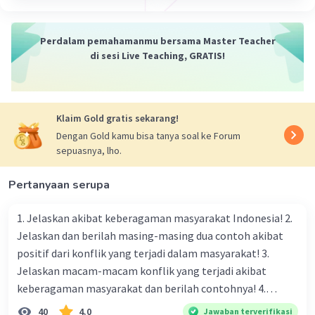
Perdalam pemahamanmu bersama Master Teacher
di sesi Live Teaching, GRATIS!
Klaim Gold gratis sekarang!
Dengan Gold kamu bisa tanya soal ke Forum
sepuasnya, lho.
Pertanyaan serupa
1. Jelaskan akibat keberagaman masyarakat Indonesia! 2.
Jelaskan dan berilah masing-masing dua contoh akibat
positif dari konflik yang terjadi dalam masyarakat! 3.
Jelaskan macam-macam konflik yang terjadi akibat
keberagaman masyarakat dan berilah contohnya! 4.
Mengapa dalam masyarakat yang memiliki keberagaman
40
4.0
Jawaban terverifikasi