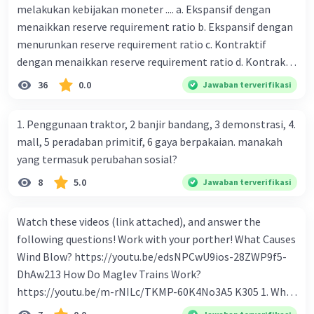
melakukan kebijakan moneter .... a. Ekspansif dengan
menaikkan reserve requirement ratio b. Ekspansif dengan
menurunkan reserve requirement ratio c. Kontraktif
dengan menaikkan reserve requirement ratio d. Kontraktif
dengan menurunkan reserve requirement ratio e.
36
0.0
Jawaban terverifikasi
Ekspansif dengan menaikkan tingkat diskonto Bila Bank
Indonesia melakukan kebijakan moneter ekspansif,
1. Penggunaan traktor, 2 banjir bandang, 3 demonstrasi, 4.
ceteris paribus maka .... a. Menimbulkan inflasi di mana
mall, 5 peradaban primitif, 6 gaya berpakaian. manakah
bentuk kurva jumlah uang beredar (penawaran uang) naik
yang termasuk perubahan sosial?
dari kiri bawah ke kanan atas b. Menimbulkan deflasi di
8
5.0
Jawaban terverifikasi
mana bentuk kurva jumlah uang beredar (penawaran
uang) naik dari kiri bawah ke kanan atas c. Tingkat bunga
meningkat di mana bentuk kurva jumlah uang beredar
Watch these videos (link attached), and answer the
(penawaran uang) naik dari kiri bawah ke kanan atas d.
following questions! Work with your porther! What Causes
Tingkat bunga turun di mana bentuk kurva jumlah uang
Wind Blow? https://youtu.be/edsNPCwU9ios-28ZWP9f5-
beredar (penawaran uang) naik dari kiri bawah ke kanan
DhAw213 How Do Maglev Trains Work?
atas e. Tingkat bunga turun di mana bentuk kurva jumlah
https://youtu.be/m-rNILc/TKMP-60K4No3A5 K305 1. What
uang beredar (penawaran uang) vertikal Kebijakan fiskal
happens to air molecules when air heats them up? 2. Why