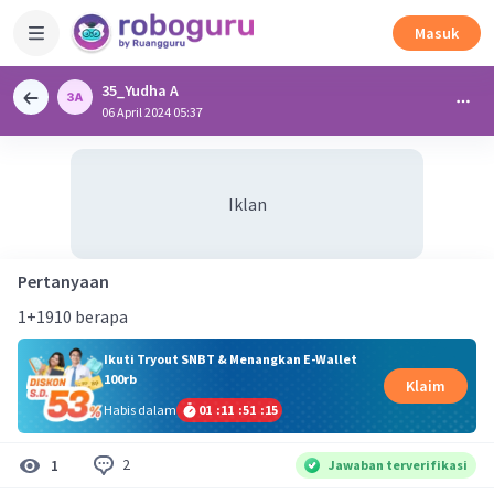
Masuk
35_Yudha A
06 April 2024 05:37
Iklan
Pertanyaan
1+1910 berapa
Ikuti Tryout SNBT & Menangkan E-Wallet
100rb
Klaim
Habis dalam
01
:
11
:
51
:
15
2
1
Jawaban terverifikasi