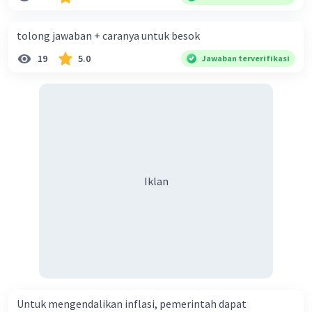
diperlukan harmoni? 5. Indonesia merupakan negara yang
kaya akan keberagaman baik dilihat dari agama, suku, ras,
tolong jawaban + caranya untuk besok
bahasa, dan budaya. Berdasarkan pernyataan tersebut,
19
5.0
Jawaban terverifikasi
apa yang dapat kalian lakukan untuk menjaga
keberagaman supaya terhindar dari konflik?
Iklan
Untuk mengendalikan inflasi, pemerintah dapat