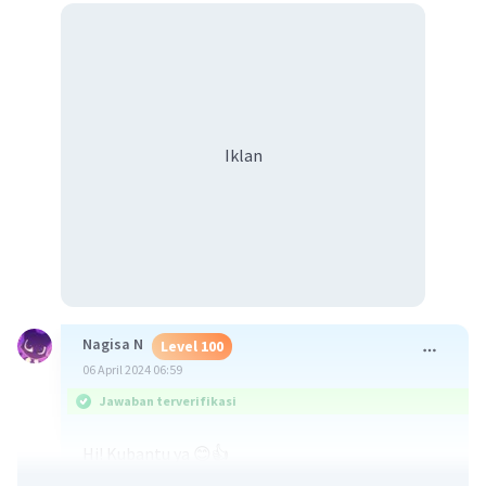
Iklan
Nagisa N
Level 100
06 April 2024 06:59
Jawaban terverifikasi
Hi! Kubantu ya 😊👍
1 + 1910 =...?