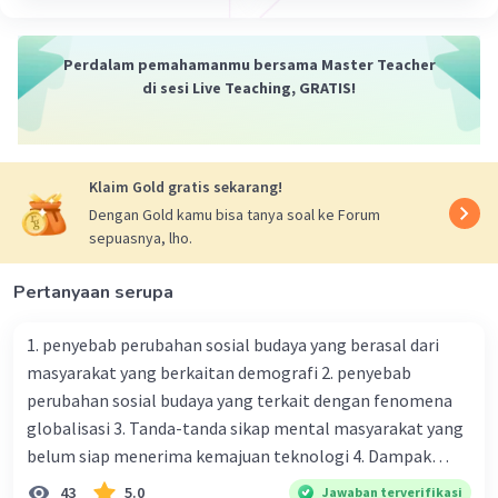
Perdalam pemahamanmu bersama Master Teacher
di sesi Live Teaching, GRATIS!
Klaim Gold gratis sekarang!
Dengan Gold kamu bisa tanya soal ke Forum
sepuasnya, lho.
Pertanyaan serupa
1. penyebab perubahan sosial budaya yang berasal dari
masyarakat yang berkaitan demografi 2. penyebab
perubahan sosial budaya yang terkait dengan fenomena
globalisasi 3. Tanda-tanda sikap mental masyarakat yang
belum siap menerima kemajuan teknologi 4. Dampak
modernisasi dalam kehidupan sosial masyarakat 5.
43
5.0
Jawaban terverifikasi