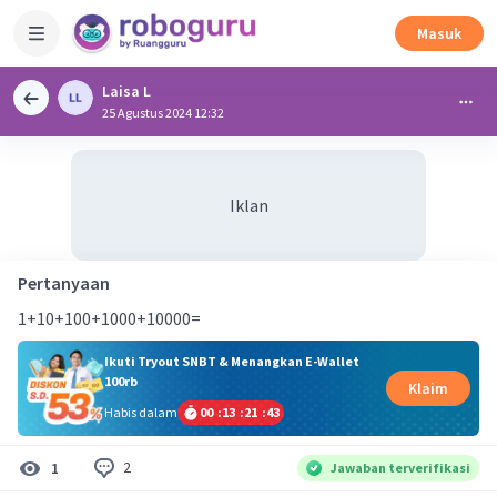
Masuk
Laisa L
25 Agustus 2024 12:32
Iklan
Pertanyaan
1+10+100+1000+10000=
Ikuti Tryout SNBT & Menangkan E-Wallet
100rb
Klaim
Habis dalam
00
:
13
:
21
:
42
2
1
Jawaban terverifikasi