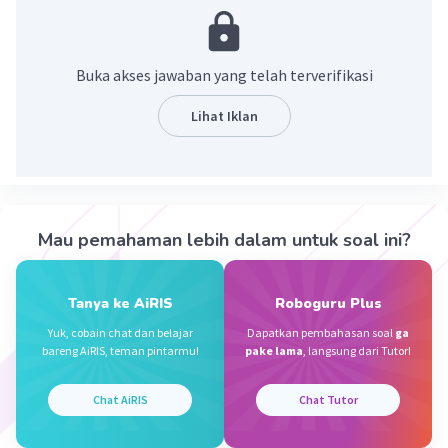
·
3.0
(
1
)
Balas
Beri Rating
Laisa L
Level 24
Buka akses jawaban yang telah terverifikasi
25 Agustus 2024 12:55
terima kasih banyak ya
Lihat Iklan
— Tampilkan 1 balasan lainnya
Theo M
Level 30
Mau pemahaman lebih dalam untuk soal ini?
27 Agustus 2024 14:14
Jawaban terverifikasi
Tanya ke AiRIS
Roboguru Plus
11.111
Iklan
Yuk, cobain chat dan belajar
Dapatkan pembahasan soal
ga
bareng AiRIS, teman pintarmu!
pake lama
, langsung dari Tutor!
·
3.0
(
1
)
Balas
Beri Rating
Chat AiRIS
Chat Tutor