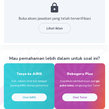
× terlebih dahulu jadi 1×2 terus 2×4 selanjutnya
4÷4 dan 1+1 terakhir dikurang 2 dan akhirnya
hasilnya 0
Buka akses jawaban yang telah terverifikasi
Lihat Iklan
·
5.0
(
1
)
Balas
Beri Rating
Zaindinnar S
Level 1
20 April 2024 11:44
aku jelaskan lagi jadi 1×2 sama dengan 2
Mau pemahaman lebih dalam untuk soal ini?
2×4=8÷4=2. satu tambah satu dulu karena harus ke
kanan dan dikurang hasilnya yaitu 0
Tanya ke AiRIS
Roboguru Plus
Yuk, cobain chat dan belajar
Dapatkan pembahasan soal
ga
bareng AiRIS, teman pintarmu!
pake lama
, langsung dari Tutor!
Jedija W
Level 100
20 April 2024 07:12
Chat AiRIS
Chat Tutor
Jawab = 2