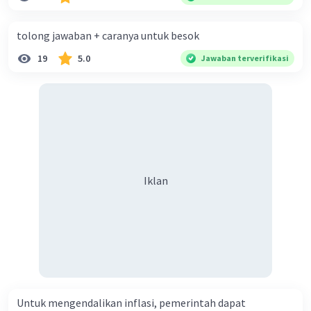
diperlukan harmoni? 5. Indonesia merupakan negara yang
kaya akan keberagaman baik dilihat dari agama, suku, ras,
tolong jawaban + caranya untuk besok
bahasa, dan budaya. Berdasarkan pernyataan tersebut,
19
5.0
Jawaban terverifikasi
apa yang dapat kalian lakukan untuk menjaga
keberagaman supaya terhindar dari konflik?
Iklan
Untuk mengendalikan inflasi, pemerintah dapat