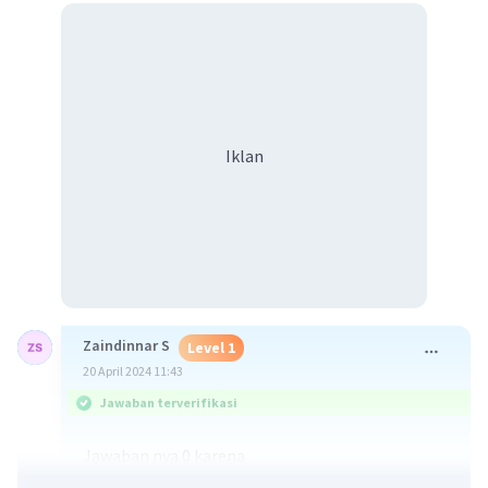
Iklan
Zaindinnar S
Level 1
20 April 2024 11:43
Jawaban terverifikasi
Jawaban nya 0 karena
1+1-1×2×4÷4