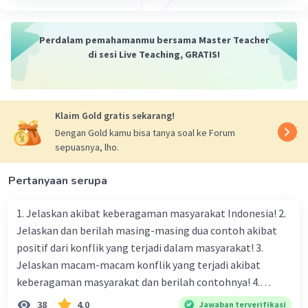
Iklan
·
0.0
(
0
)
Balas
Beri Rating
Perdalam pemahamanmu bersama Master Teacher
Edelio H
Level 75
di sesi Live Teaching, GRATIS!
21 April 2024 09:51
0 ya kak karena kita perhatikan perkalian dan
pembagian didahulukan
Klaim Gold gratis sekarang!
Dengan Gold kamu bisa tanya soal ke Forum
sepuasnya, lho.
Pertanyaan serupa
1. Jelaskan akibat keberagaman masyarakat Indonesia! 2.
Jelaskan dan berilah masing-masing dua contoh akibat
positif dari konflik yang terjadi dalam masyarakat! 3.
Jelaskan macam-macam konflik yang terjadi akibat
keberagaman masyarakat dan berilah contohnya! 4.
Mengapa dalam masyarakat yang memiliki keberagaman
38
4.0
Jawaban terverifikasi