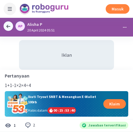
Masuk
Alisha P
20 April 2024 05:51
Iklan
Pertanyaan
1+1-1×2×4÷4
Ikuti Tryout SNBT & Menangkan E-Wallet
100rb
Klaim
Habis dalam
00
:
15
:
53
:
39
2
1
Jawaban terverifikasi