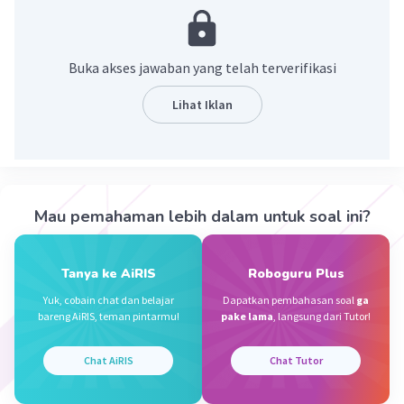
·
0.0
(
0
)
Balas
Beri Rating
Buka akses jawaban yang telah terverifikasi
Raina C
Level 64
Lihat Iklan
08 April 2024 22:17
Jawaban terverifikasi
phi = 3,14159265358979323846
Iklan
semoga membantu 😋💗
Mau pemahaman lebih dalam untuk soal ini?
·
0.0
(
0
)
Balas
Beri Rating
Tanya ke AiRIS
Roboguru Plus
Yuk, cobain chat dan belajar
Dapatkan pembahasan soal
ga
bareng AiRIS, teman pintarmu!
pake lama
, langsung dari Tutor!
Chat AiRIS
Chat Tutor