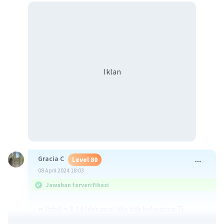
Iklan
Gracia C
Level 80
08 April 2024 18:03
Jawaban terverifikasi
π (phi) = 3,14 (desimal jika tdk kelipatan 7)
π (phi) = 22/7 (kelipatan 7)