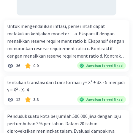
Untuk mengendalikan inflasi, pemerintah dapat
melakukan kebijakan moneter .... a. Ekspansif dengan
menaikkan reserve requirement ratio b. Ekspansif dengan
menurunkan reserve requirement ratio c. Kontraktif
dengan menaikkan reserve requirement ratio d. Kontraktif
dengan menurunkan reserve requirement ratio e.
36
0.0
Jawaban terverifikasi
Ekspansif dengan menaikkan tingkat diskonto Bila Bank
Indonesia melakukan kebijakan moneter ekspansif,
tentukan translasi dari transformasi y= X² + 3X - 5 menjadi
ceteris paribus maka .... a. Menimbulkan inflasi di mana
y = X² - X- 4
bentuk kurva jumlah uang beredar (penawaran uang) naik
12
3.3
Jawaban terverifikasi
dari kiri bawah ke kanan atas b. Menimbulkan deflasi di
mana bentuk kurva jumlah uang beredar (penawaran
uang) naik dari kiri bawah ke kanan atas c. Tingkat bunga
Penduduk suatu kota berjumlah 500.000 jiwa dengan laju
meningkat di mana bentuk kurva jumlah uang beredar
pertumbuhan 3% per tahun. Dalam 20 tahun
(penawaran uang) naik dari kiri bawah ke kanan atas d.
diproyeksikan meningkat tajam. Evaluasi dampaknya