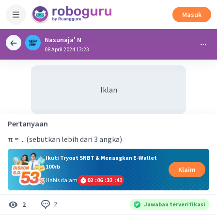
Masuk
Nasunaja' N
08 April 2024 13:23
Iklan
Pertanyaan
π = ... (sebutkan lebih dari 3 angka)
Ikuti Tryout SNBT & Menangkan E-Wallet
100rb
Klaim
Habis dalam
02
:
06
:
32
:
40
2
2
Jawaban terverifikasi