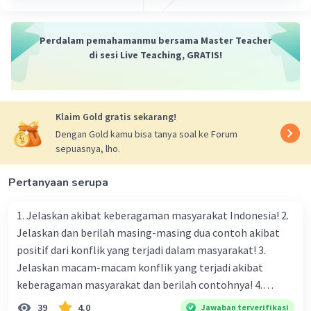
Perdalam pemahamanmu bersama Master Teacher
di sesi Live Teaching, GRATIS!
Klaim Gold gratis sekarang!
Dengan Gold kamu bisa tanya soal ke Forum
sepuasnya, lho.
Pertanyaan serupa
1. Jelaskan akibat keberagaman masyarakat Indonesia! 2.
Jelaskan dan berilah masing-masing dua contoh akibat
positif dari konflik yang terjadi dalam masyarakat! 3.
Jelaskan macam-macam konflik yang terjadi akibat
keberagaman masyarakat dan berilah contohnya! 4.
Mengapa dalam masyarakat yang memiliki keberagaman
39
4.0
Jawaban terverifikasi