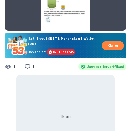
Ikuti Tryout SNBT & Menangkan E-Wallet
100rb
Klaim
Habis dalam
02
:
16
:
21
:
45
1
1
Jawaban terverifikasi
Iklan