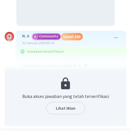
N. A
Community
Level 100
31 Januari 2024 03:24
Jawaban terverifikasi
Jawaban tepatnya adalah A. 42.
Penjelasan:
Rumus volume tabung adalah:
V
= 𝞹r
²t
🛢
🛢
🛢
Buka akses jawaban yang telah terverifikasi
Rumus volume bola adalah:
V
= 4𝞹r
³/3.
Lihat Iklan
⚽️
⚽️
Misalkan x adalah banyaknya mangkok yang
dapat diisi, maka: