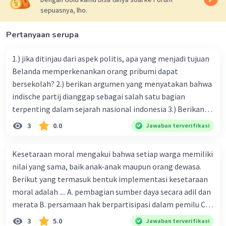
sepuasnya, lho.
Iklan
Pertanyaan serupa
1.) jika ditinjau dari aspek politis, apa yang menjadi tujuan
Belanda memperkenankan orang pribumi dapat
bersekolah? 2.) berikan argumen yang menyatakan bahwa
indische partij dianggap sebagai salah satu bagian
terpenting dalam sejarah nasional indonesia 3.) Berikan
argumen yang menyatakan bahwa Perhimpunan
3
0.0
Jawaban terverifikasi
Indonesia dianggap sebagai salah satu bagian terpenting
dalam sejarah nasional Indonesia! 4.) Apa yang dimaksud
Kesetaraan moral mengakui bahwa setiap warga memiliki
dengan masa radikal dalam pergerakan nasional
nilai yang sama, baik anak-anak maupun orang dewasa.
Indonesia? Lalu bagaimana reaksi pemerintah kolonial
Berikut yang termasuk bentuk implementasi kesetaraan
menghadapinya! -masa radikal itu adalah
moral adalah .... A. pembagian sumber daya secara adil dan
merata B. persamaan hak berpartisipasi dalam pemilu C.
menghargai pendapat orang lain D. menerapkan hukum
3
5.0
Jawaban terverifikasi