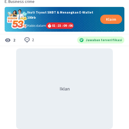
E. Business crime
Ikuti Tryout SNBT & Menangkan E-Wallet
100rb
Klaim
Habis dalam
01
:
15
:
09
:
06
2
2
Jawaban terverifikasi
Iklan