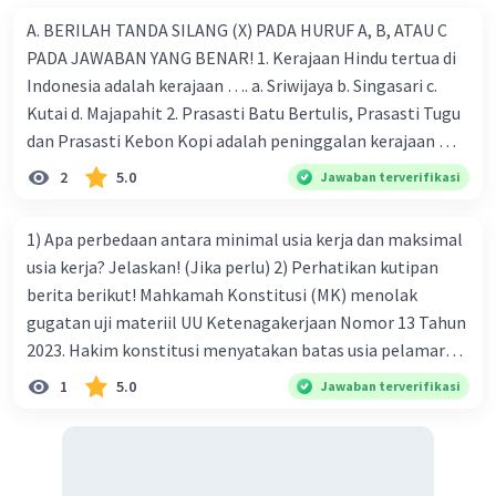
A. BERILAH TANDA SILANG (X) PADA HURUF A, B, ATAU C
PADA JAWABAN YANG BENAR! 1. Kerajaan Hindu tertua di
Indonesia adalah kerajaan …. a. Sriwijaya b. Singasari c.
·
0.0
(
0
)
Balas
Beri Rating
Kutai d. Majapahit 2. Prasasti Batu Bertulis, Prasasti Tugu
dan Prasasti Kebon Kopi adalah peninggalan kerajaan ….
a. Majapahit b. Demak c. Tarumanegara d. Gowa-Tallo 3.
2
5.0
Jawaban terverifikasi
Kerajaan Mataram Islam mencapai puncak kejayaan pada
masa pemerintahan …. a. Hayam Wuruk b. Sultan Agung c.
1) Apa perbedaan antara minimal usia kerja dan maksimal
Sultan Ageng Tirtayasa d. Sultan Hasanudin 4. Kerajaan
usia kerja? Jelaskan! (Jika perlu) 2) Perhatikan kutipan
Islam pertama di Indonesia adalah …. a. Aceh b. Demak c.
berita berikut! Mahkamah Konstitusi (MK) menolak
Gowa-Tallo d. Samudra Pasai 5. Berikut adalah
gugatan uji materiil UU Ketenagakerjaan Nomor 13 Tahun
peninggalan kerajaan Islam, kecuali … a. Masjid Demak b.
2023. Hakim konstitusi menyatakan batas usia pelamar
Menara Kudus c. Candi Borobudur d. Pondok Pesantren 6.
kerja tidak termasuk bentuk diskriminasi. "Menolak
1
5.0
Jawaban terverifikasi
Kerajaan Majapahit dikenal dengan kerajaan yang
permohonan pemohon untuk seluruhnya," ujar Ketua MK
mempunyai …. a. Permaisuri yang cantik-cantik b.
Suhartoyo saat membacakan putusan perkara Nomor
Angkatan darat yang banyak c. Raja-raja yang bijak d.
35/PUU-XXII/2024 di Gedung MK RI, Jakarta, Selasa (30/7).
Kekuatan maritim yang besar 7. Berikut ini yang bukan
Permohonan itu menggugat Pasal 35 Ayat (1) yang