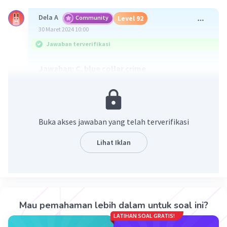
Dela A
Community
Level 92
30 Maret 2024 10:00
Jawaban terverifikasi
Jawaban: C. blue collar crime
Pengertian blue collar crime adalah jenis
kejahatan yang levelnya rendah. Biasanya yang
menjadi pelaku dan sasarannya adalah orang
Buka akses jawaban yang telah terverifikasi
dengan penghasilan rata-rata atau golongan
ekonomi rendah. Kejahatan ini biasanya
Lihat Iklan
dilakukan karena adanya tuntutan hidup karena
penghasilan yang diperoleh rendah. Contoh blue
collar crime adalah kasus pencurian, pengedaran
narkotika.
Mau pemahaman lebih dalam untuk soal ini?
·
0.0
(
0
)
Balas
Beri Rating
LATIHAN SOAL GRATIS!