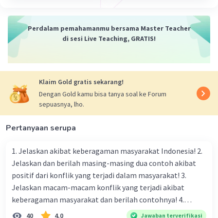
Perdalam pemahamanmu bersama Master Teacher
di sesi Live Teaching, GRATIS!
Klaim Gold gratis sekarang!
Dengan Gold kamu bisa tanya soal ke Forum
sepuasnya, lho.
Pertanyaan serupa
1. Jelaskan akibat keberagaman masyarakat Indonesia! 2.
Jelaskan dan berilah masing-masing dua contoh akibat
positif dari konflik yang terjadi dalam masyarakat! 3.
Jelaskan macam-macam konflik yang terjadi akibat
keberagaman masyarakat dan berilah contohnya! 4.
Mengapa dalam masyarakat yang memiliki keberagaman
40
4.0
Jawaban terverifikasi