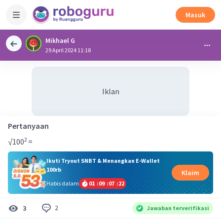
Masuk
Mikhael G
29 April 2024 11:18
Iklan
Pertanyaan
2
√100
=
Ikuti Tryout SNBT & Menangkan E-Wallet
100rb
Klaim
Habis dalam
01
:
09
:
07
:
22
2
3
Jawaban terverifikasi