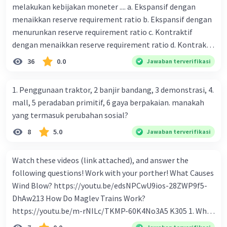
melakukan kebijakan moneter .... a. Ekspansif dengan
menaikkan reserve requirement ratio b. Ekspansif dengan
menurunkan reserve requirement ratio c. Kontraktif
dengan menaikkan reserve requirement ratio d. Kontraktif
dengan menurunkan reserve requirement ratio e.
36
0.0
Jawaban terverifikasi
Ekspansif dengan menaikkan tingkat diskonto Bila Bank
Indonesia melakukan kebijakan moneter ekspansif,
1. Penggunaan traktor, 2 banjir bandang, 3 demonstrasi, 4.
ceteris paribus maka .... a. Menimbulkan inflasi di mana
mall, 5 peradaban primitif, 6 gaya berpakaian. manakah
bentuk kurva jumlah uang beredar (penawaran uang) naik
yang termasuk perubahan sosial?
dari kiri bawah ke kanan atas b. Menimbulkan deflasi di
8
5.0
Jawaban terverifikasi
mana bentuk kurva jumlah uang beredar (penawaran
uang) naik dari kiri bawah ke kanan atas c. Tingkat bunga
meningkat di mana bentuk kurva jumlah uang beredar
Watch these videos (link attached), and answer the
(penawaran uang) naik dari kiri bawah ke kanan atas d.
following questions! Work with your porther! What Causes
Tingkat bunga turun di mana bentuk kurva jumlah uang
Wind Blow? https://youtu.be/edsNPCwU9ios-28ZWP9f5-
beredar (penawaran uang) naik dari kiri bawah ke kanan
DhAw213 How Do Maglev Trains Work?
atas e. Tingkat bunga turun di mana bentuk kurva jumlah
https://youtu.be/m-rNILc/TKMP-60K4No3A5 K305 1. What
uang beredar (penawaran uang) vertikal Kebijakan fiskal
happens to air molecules when air heats them up? 2. Why