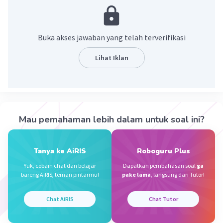
·
0.0
(
0
)
Balas
Beri Rating
Buka akses jawaban yang telah terverifikasi
Thiago P
Level 56
Lihat Iklan
19 September 2024 06:00
Akar pangkat 2 dari 100 adalah 10
Iklan
·
0.0
(
0
)
Balas
Beri Rating
Mau pemahaman lebih dalam untuk soal ini?
Tanya ke AiRIS
Roboguru Plus
Yuk, cobain chat dan belajar
Dapatkan pembahasan soal
ga
bareng AiRIS, teman pintarmu!
pake lama
, langsung dari Tutor!
Chat AiRIS
Chat Tutor