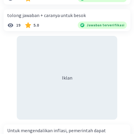
diperlukan harmoni? 5. Indonesia merupakan negara yang
kaya akan keberagaman baik dilihat dari agama, suku, ras,
tolong jawaban + caranya untuk besok
bahasa, dan budaya. Berdasarkan pernyataan tersebut,
19
5.0
Jawaban terverifikasi
apa yang dapat kalian lakukan untuk menjaga
keberagaman supaya terhindar dari konflik?
Iklan
Untuk mengendalikan inflasi, pemerintah dapat