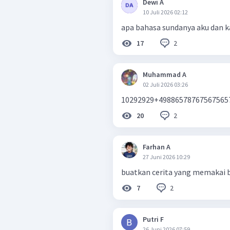
Dewi A
10 Juli 2026 02:12
apa bahasa sundanya aku dan 
2
17
Muhammad A
02 Juli 2026 03:26
10292929+49886578767567565
2
20
Farhan A
27 Juni 2026 10:29
buatkan cerita yang memakai 
2
7
Putri F
26 Juni 2026 07:59