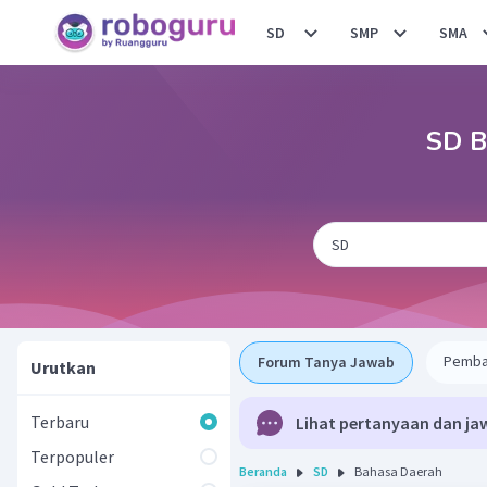
SD
SMP
SMA
SD B
Pemba
Forum Tanya Jawab
Urutkan
Terbaru
Lihat pertanyaan dan ja
Terpopuler
Beranda
SD
Bahasa Daerah