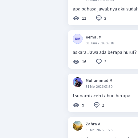
apa bahasa jawabnya aku suda
2
11
Kemal M
03 Juni 2026 09:18
askara Jawa ada berapa huruf?
2
16
Muhammad M
31 Mei 2026 03:30
tsunami aceh tahun berapa
2
9
Zahra A
30 Mei 2026 11:25