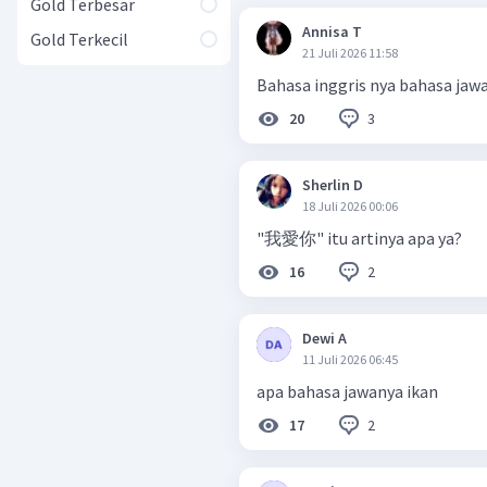
Gold Terbesar
Annisa T
Gold Terkecil
21 Juli 2026 11:58
Bahasa inggris nya bahasa jaw
3
20
Sherlin D
18 Juli 2026 00:06
"我愛你" itu artinya apa ya?
2
16
Dewi A
11 Juli 2026 06:45
apa bahasa jawanya ikan
2
17