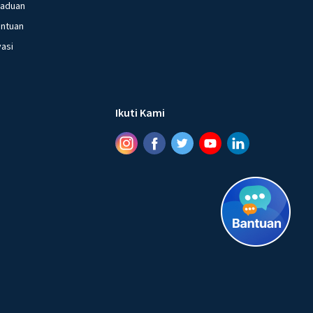
gaduan
entuan
vasi
Ikuti Kami