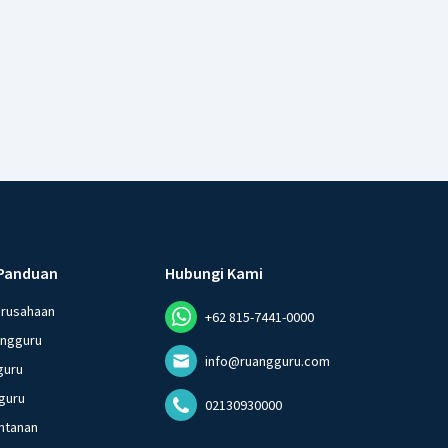
Panduan
Hubungi Kami
erusahaan
+62 815-7441-0000
angguru
info@ruangguru.com
guru
guru
02130930000
ntanan