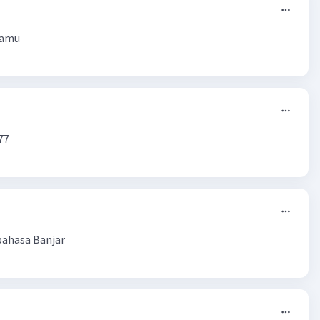
kamu
77
bahasa Banjar