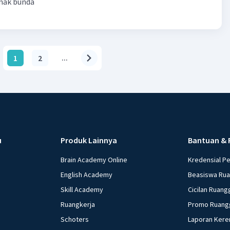
anak bunda
1
2
...
u
Produk Lainnya
Bantuan & 
Brain Academy Online
Kredensial P
English Academy
Beasiswa Ru
Skill Academy
Cicilan Ruang
Ruangkerja
Promo Ruang
Schoters
Laporan Kere