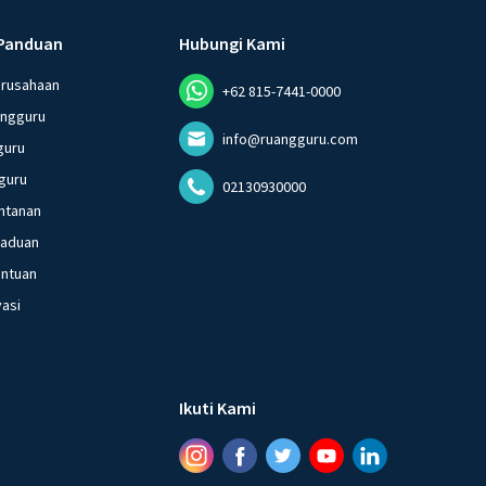
Panduan
Hubungi Kami
erusahaan
+62 815-7441-0000
angguru
info@ruangguru.com
guru
guru
02130930000
ntanan
gaduan
entuan
vasi
Ikuti Kami