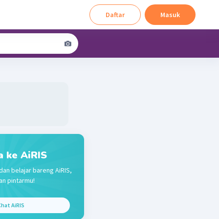
Daftar
Masuk
a ke AiRIS
dan belajar bareng AiRIS,
n pintarmu!
hat AiRIS