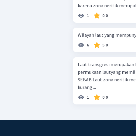
karena zona neritik merupaka
1
0.0
Wilayah laut yang mempunyai
6
5.0
Laut transgresi merupakan l
permukaan lautyang memilik
SEBAB Laut zona neritik merupakan laut yang mempunyai kedalaman
kurang ...
1
0.0