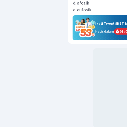
afotik
eufosik
Ikuti Tryout SNBT 
Habis dalam
01
:
0