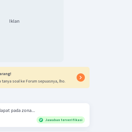
Iklan
arang!
 tanya soal ke Forum sepuasnya, lho.
apat pada zona....
Jawaban terverifikasi