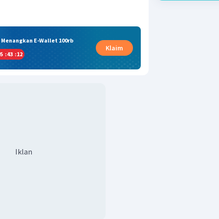
& Menangkan E-Wallet 100rb
Klaim
5
:
43
:
11
Iklan