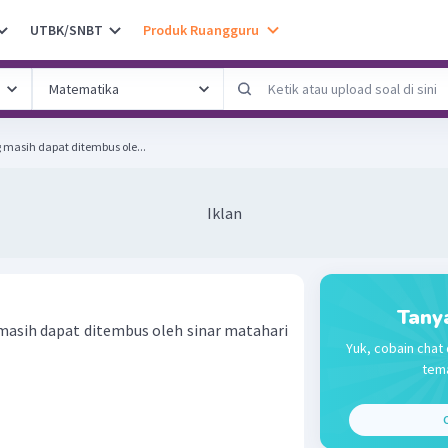
UTBK/SNBT
Produk Ruangguru
 masih dapat ditembus ole...
Iklan
Tany
masih dapat ditembus oleh sinar matahari
Yuk, cobain chat 
tema
C