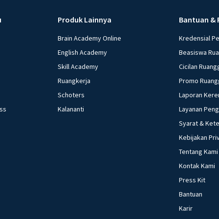
u
Produk Lainnya
Bantuan & 
Brain Academy Online
Kredensial P
English Academy
Beasiswa Ru
Skill Academy
Cicilan Ruang
Ruangkerja
Promo Ruang
Schoters
Laporan Kere
ess
Kalananti
Layanan Pen
Syarat & Ket
Kebijakan Pri
Tentang Kami
Kontak Kami
Press Kit
Bantuan
Karir