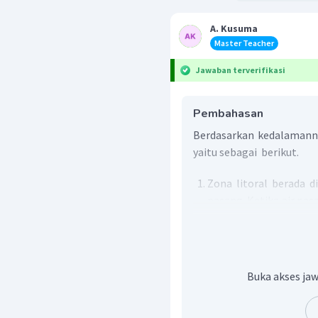
A. Kusuma
Master Teacher
Jawaban terverifikasi
Pembahasan
Berdasarkan kedalamanny
yaitu sebagai berikut.
Zona litoral berada di
pasang. Ketika air pas
Ketika surut, zona ini 
Zona neritik adala
tingkat kedalaman s
matahari masih da
Buka akses jaw
karena itu banyak
hidup di zona neritik.