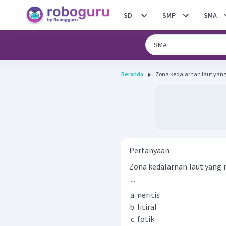
SD
SMP
SMA
Beranda
Zona kedalarnan laut yang
Pertanyaan
Zona kedalarnan laut yang 
....
neritis
litiral
fotik