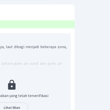
a, laut dibagi menjadi beberapa zona,
 antara garis air surut dan garis air
ang, zona ini akan tergenang oleh air.
akan kering dan menjadi pantai.
h zona laut yang dangkal dengan
ampai 200 m. Pada zona ini, sinar
pat menembus dasar laut. Oleh
aban yang telah terverifikasi
 hewan dan tumbuhan laut dapat
Lihat Iklan