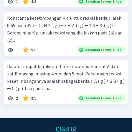
1
4.6
Jawaban terverifikasi
Konstanta kesetimbangan K c ​ untuk reaksi berikut ialah
0,65 pada 395 ∘ C . N 2 ​ ( g ) + 3 H 2 ​ ( g ) ⇌ 2 NH 3 ​ ( g ) d.
Berapa nilai K p ​ untuk reaksi yang dijelaskan pada (b) dan
(c)...
1
5.0
Jawaban terverifikasi
Dalam tempat berukuran 1 liter dicampurkan zat A dan
zat B masing-masing 4 mol dan 5 mol. Persamaan reaksi
kesetimbangannya adalah sebagai berikut. A ( g ) + 2 B ( g )
⇌ C ( g ) Jika pada saa...
2
3.5
Jawaban terverifikasi