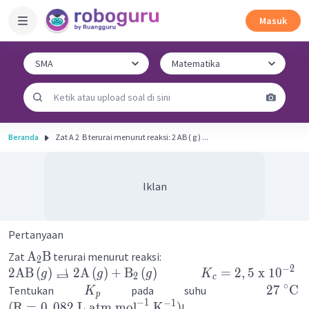
Masuk
Beranda
Zat A 2 ​ B terurai menurut reaksi: 2 AB ( g ) ...
Iklan
Pertanyaan
A
B
Zat
terurai menurut reaksi:
2
−
2
⇄
2
AB
(
)
2
A
(
)
+
B
(
)
=
2
,
5
x
1
0
g
g
g
K
2
c
∘
27
C
Tentukan
pada suhu
K
p
−
1
−
1
(
R
=
0
,
082
L
atm
mol
K
)
!