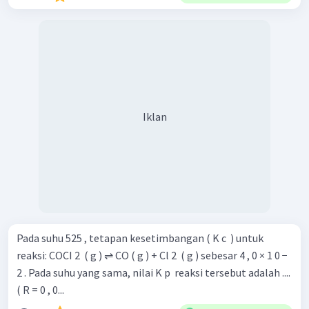
Iklan
Pada suhu 525 , tetapan kesetimbangan ( K c ​ ) untuk
reaksi: COCI 2 ​ ( g ) ⇌ CO ( g ) + Cl 2 ​ ( g ) sebesar 4 , 0 × 1 0 −
2 . Pada suhu yang sama, nilai K p ​ reaksi tersebut adalah ....
( R = 0 , 0...