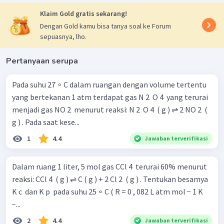
Klaim Gold gratis sekarang!
Dengan Gold kamu bisa tanya soal ke Forum
sepuasnya, lho.
Pertanyaan serupa
Pada suhu 27 ∘ C dalam ruangan dengan volume tertentu
yang bertekanan 1 atm terdapat gas N 2 ​ O 4 ​ yang terurai
menjadi gas NO 2 ​ menurut reaksi: N 2 ​ O 4 ​ ( g ) ⇌ 2 NO 2 ​ (
g ) . Pada saat kese...
1
4.4
Jawaban terverifikasi
Dalam ruang 1 liter, 5 mol gas CCl 4 ​ terurai 60% menurut
reaksi: CCl 4 ​ ( g ) ⇌ C ( g ) + 2 Cl 2 ​ ( g ) . Tentukan besamya
K c ​ dan K p ​ pada suhu 25 ∘ C ( R = 0 , 082 L atm mol − 1 K
−...
2
4.4
Jawaban terverifikasi