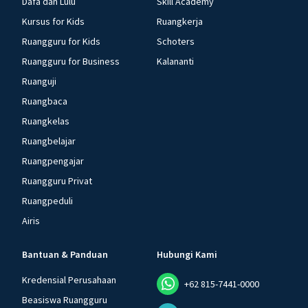
Dafa dan Lulu
Skill Academy
Kursus for Kids
Ruangkerja
Ruangguru for Kids
Schoters
Ruangguru for Business
Kalananti
Ruanguji
Ruangbaca
Ruangkelas
Ruangbelajar
Ruangpengajar
Ruangguru Privat
Ruangpeduli
Airis
Bantuan & Panduan
Hubungi Kami
Kredensial Perusahaan
+62 815-7441-0000
Beasiswa Ruangguru