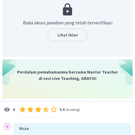
Buka akses jawaban yang telah terverifikasi
Jadi, nilai
yang terbentuk sebesar 0,615.
Lihat Iklan
Perdalam pemahamanmu bersama Master Teacher
di sesi Live Teaching, GRATIS!
3.6
4
(
6 rating
)
Nsaa