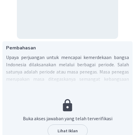
Pembahasan
Upaya perjuangan untuk mencapai kemerdekaan bangsa
Indonesia dilaksanakan melalui berbagai periode. Salah
satunya adalah periode atau masa penegas. Masa penegas
merupakan masa ditegaskanya semangat kebangsaan
Indonesia dalam meraih kemerdekaan. Pada masa penegas
ditandai dengan adanya peristiwa Sumpah Pemuda pada 28
Oktober 1928. Dalam buku Pendidikan Kewarganegaraan
(2017) Sukadi, perjuangan mengusir penjajah mulai
perlawanan Sultan Agung dari Kerajaan Mataram pada 1613
Buka akses jawaban yang telah terverifikasi
hingga Sisingamangaraja (Batak) pada 1900 dan tidak
pernah berhasil. Perjuangan selanjutnya memunculkan
Lihat Iklan