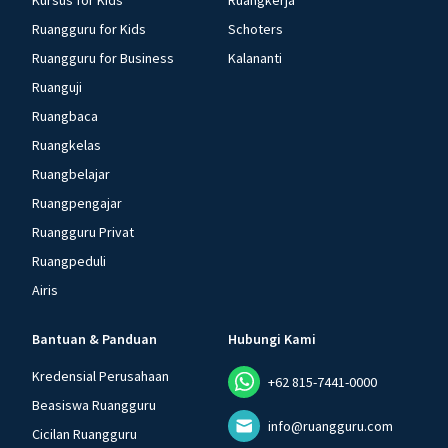
Kursus for Kids
Ruangkerja
Ruangguru for Kids
Schoters
Ruangguru for Business
Kalananti
Ruanguji
Ruangbaca
Ruangkelas
Ruangbelajar
Ruangpengajar
Ruangguru Privat
Ruangpeduli
Airis
Bantuan & Panduan
Hubungi Kami
Kredensial Perusahaan
+62 815-7441-0000
Beasiswa Ruangguru
info@ruangguru.com
Cicilan Ruangguru