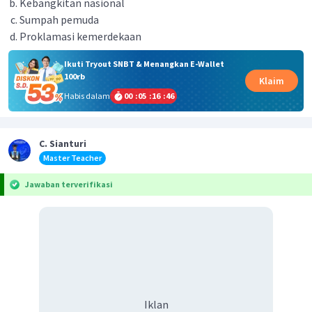
Kebangkitan nasional
Sumpah pemuda
Proklamasi kemerdekaan
Ikuti Tryout SNBT & Menangkan E-Wallet
100rb
Klaim
Habis dalam
00
:
05
:
16
:
46
C. Sianturi
Master Teacher
Jawaban terverifikasi
Iklan