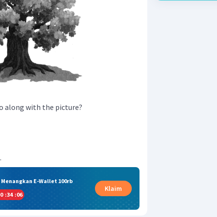
 along with the picture?
.
& Menangkan E-Wallet 100rb
Klaim
0
:
34
:
05