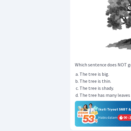
Which sentence does NOT go
The tree is big.
The tree is thin.
The tree is shady.
The tree has many leaves 
Ikuti Tryout SNBT 
Habis dalam
00
:
2