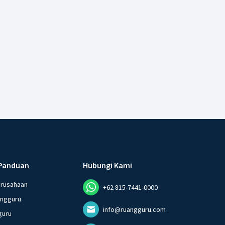
Panduan
Hubungi Kami
erusahaan
+62 815-7441-0000
angguru
info@ruangguru.com
guru