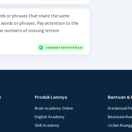
ords or phrases that share the same
words or phrases. Pay attention to the
 the numbers of missing letters
Jawaban terverifikasi
u
Produk Lainnya
Bantuan & 
Brain Academy Online
Kredensial P
English Academy
Beasiswa Ru
Skill Academy
Cicilan Ruang