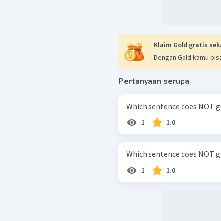
Klaim Gold gratis sek
Dengan Gold kamu bisa
Pertanyaan serupa
Which sentence does NOT go
1
1.0
Which sentence does NOT go
1
1.0