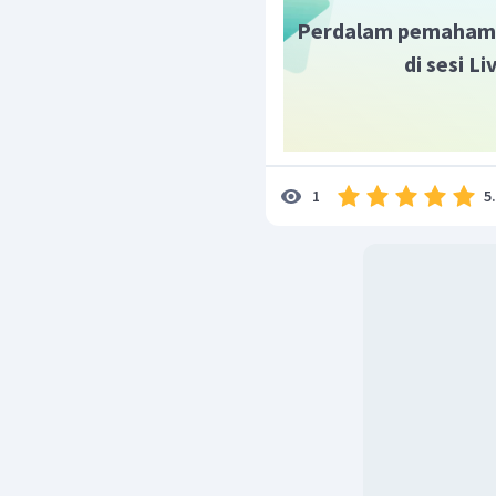
Perdalam pemaham
di sesi L
5
1