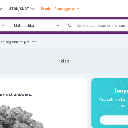
UTBK/SNBT
Produk Ruangguru
 along with the picture?
Iklan
Tany
correct answers.
Yuk, cobain chat 
tema
C