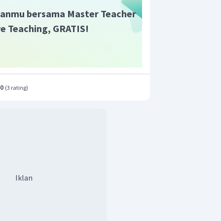
anmu bersama Master Teacher
ive Teaching, GRATIS!
.0
(
3 rating
)
Iklan