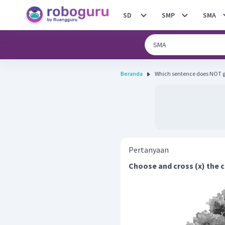
SD
SMP
SMA
Beranda
Which sentence does NOT go
Pertanyaan
Choose and cross (x) the 