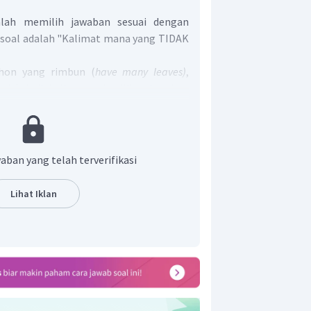
alah memilih jawaban sesuai dengan
 soal adalah "Kalimat mana yang TIDAK
hon yang rimbun (
have many leaves)
,
ady).
Jadi, kalimat pada pilihan jawaban
n gambar adalah "
T
he tree is thin"
atau
r adalah B.
aban yang telah terverifikasi
Lihat Iklan