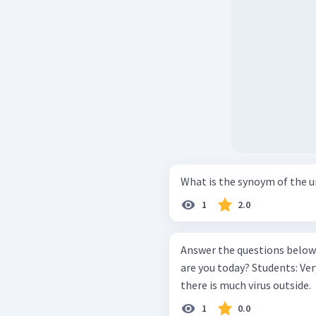
What is the synoym of the 
1
2.0
Answer the questions below! Teacher: Good morning students, 
are you today? Students: Very well mom, but we are still ____ because
there is much virus outside.
1
0.0