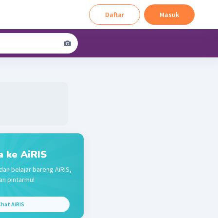
Daftar
Masuk
a ke AiRIS
dan belajar bareng AiRIS,
n pintarmu!
hat AiRIS