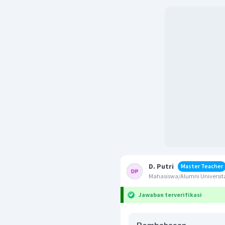
D. Putri
Master Teacher
Mahasiswa/Alumni Universita
Jawaban terverifikasi