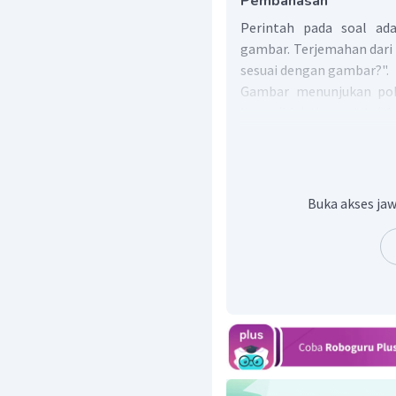
Pembahasan
Perintah pada soal ad
gambar. Terjemahan dari
sesuai dengan gambar?".
Gambar menunjukan po
besar
(big)
, dan teduh (
sh
yang tidak sesuai denga
"Pohon itu kecil".
Jadi, jawaban yang bena
Buka akses jaw