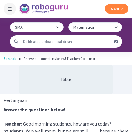
Masuk
Beranda
Answer the questions below! Teacher: Good mor...
Iklan
Pertanyaan
Answer the questions below!
Teacher:
Good morning students, how are you today?
Students:
Very well mom, but we are still ____ because there