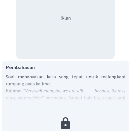
Iklan
Pembahasan
Soal menanyakan kata yang tepat untuk melengkapi
rumpang pada kalimat.
Kalimat "
Very well mom, but we are still ____ because there is
much virus outside"
bermakna 'Sangat baik bu, tetapi kami
masih ____ karena ada banyak virus di luar'.
Berdasarkan konteksnya, kata yang tepat untuk
melengkapi rumpang adalah
takut
atau
afraid
.
Dengan demikian, jawaban yang tepat adalah C.