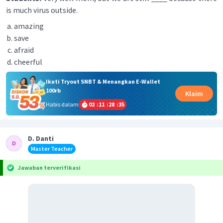
is much virus outside.
amazing
save
afraid
cheerful
Ikuti Tryout SNBT & Menangkan E-Wallet
100rb
Klaim
Habis dalam
02
:
11
:
28
:
34
D. Danti
Master Teacher
Jawaban terverifikasi