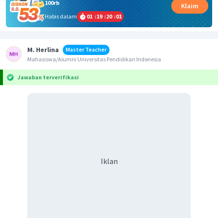
100rb
Klaim
Habis dalam
01
:
19
:
20
:
01
M. Herlina
Master Teacher
Mahasiswa/Alumni Universitas Pendidikan Indonesia
Jawaban terverifikasi
Iklan