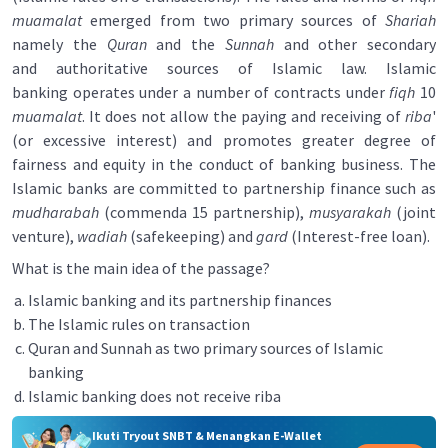
muamalat
emerged from two primary sources of
Shariah
namely the
Quran
and the
Sunnah
and other secondary
and authoritative sources of Islamic law. Islamic
banking operates under a number of contracts under
fiqh
10
muamalat
. It does not allow the paying and receiving of
riba
'
(or excessive interest) and promotes greater degree of
fairness and equity in the conduct of banking business. The
Islamic banks are committed to partnership finance such as
mudharabah
(commenda 15 partnership),
musyarakah
(joint
venture),
wadiah
(safekeeping) and
gard
(Interest-free loan).
What is the main idea of the passage?
Islamic banking and its partnership finances
The Islamic rules on transaction
Quran and Sunnah as two primary sources of Islamic
banking
Islamic banking does not receive riba
Ikuti Tryout SNBT & Menangkan E-Wallet