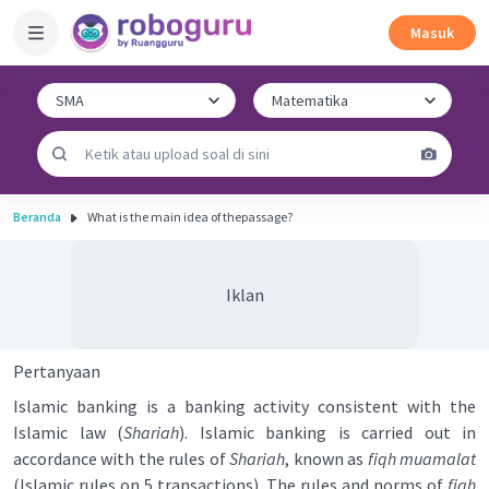
Masuk
Beranda
What is the main idea of thepassage?
Iklan
Pertanyaan
Islamic banking is a banking activity consistent with the
Islamic law (
Shariah
). Islamic banking is carried out in
accordance with the rules of
Shariah
, known as
fiqh muamalat
(Islamic rules on 5 transactions). The rules and norms of
fiqh