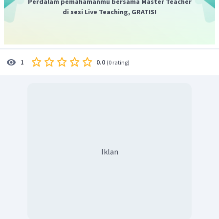
Perdalam pemahamanmu bersama Master Teacher
tanpa bunga).
di sesi Live Teaching, GRATIS!
Soal di atas menanyakan tentang ide utama dari paragraf di
atas. Pilihan jawaban yang tersedia adalah:
A.
Islamic banking and its partnership finances
: Perbankan
Islam dan keuangan kemitraannya
0.0
1
(
0 rating
)
B.
The Islamic rules on transaction
: Aturan Islam dalam
bertransaksi
C.
Quran and Sunnah as two primary sources of Islamic
banking
: Quran dan Sunnah sebagai dua sumber utama
perbankan Islam
D.
Isamic banking does not receive riba
: Perbankan Isamic
tidak menerima riba
Dari pilihan jawaban yang ada, ide utama dari teks di atas
Iklan
adalah "
Islamic banking and its partnership finances."
Jadi, jawaban yang benar adalah A.