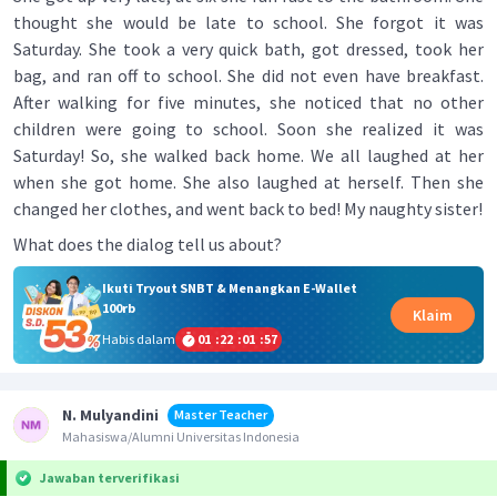
thought she would be late to school. She forgot it was
Saturday. She took a very quick bath, got dressed, took her
bag, and ran off to school. She did not even have breakfast.
After walking for five minutes, she noticed that no other
children were going to school. Soon she realized it was
Saturday! So, she walked back home. We all laughed at her
when she got home. She also laughed at herself. Then she
changed her clothes, and went back to bed! My naughty sister!
What does the dialog tell us about?
Ikuti Tryout SNBT & Menangkan E-Wallet
100rb
Klaim
Habis dalam
01
:
22
:
01
:
57
N. Mulyandini
Master Teacher
Mahasiswa/Alumni Universitas Indonesia
Jawaban terverifikasi