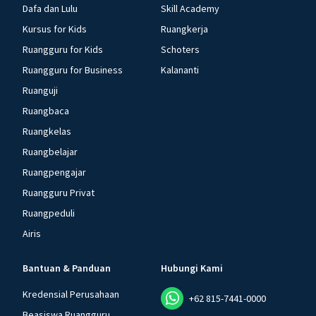
Dafa dan Lulu
Skill Academy
Kursus for Kids
Ruangkerja
Ruangguru for Kids
Schoters
Ruangguru for Business
Kalananti
Ruanguji
Ruangbaca
Ruangkelas
Ruangbelajar
Ruangpengajar
Ruangguru Privat
Ruangpeduli
Airis
Bantuan & Panduan
Hubungi Kami
Kredensial Perusahaan
+62 815-7441-0000
Beasiswa Ruangguru