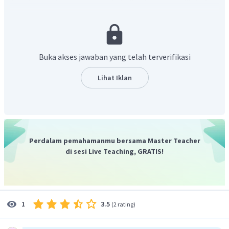
Teks tersebut menceritakan
kejadian lucu yang dilakukan
oleh adik perempuan penulis, Dina, pada Sabtu
lalu
sebagaimana bunyi kalimat
"Last Saturday, my little
sister, Dina, did something funny"
.
Diceritakan pada suatu hari, Dina bangun kesiangan dan
Buka akses jawaban yang telah terverifikasi
dengan sangat tergesa-gesa dia langsung pergi ke sekolah.
Kemudian, dia menyadari satu hal, yaitu hari itu adalah hari
Lihat Iklan
Sabtu di mana tidak ada jadwal untuk sekolah. Hari Sabtu
merupakan hari libur. Dina pulang kembali ke rumah dan
langsung tertawa bersama keluarganya karena kejadian
lucu tersebut.
Jadi, jawaban untuk soal ini adalah "
The dialog tells us
Perdalam pemahamanmu bersama Master Teacher
about a funny event that happened to the writer's little
di sesi Live Teaching, GRATIS!
sister, Dina, on last Saturday.
"
3.5
1
(
2 rating
)