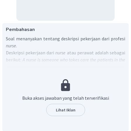
Pembahasan
Soal menanyakan tentang deskripsi pekerjaan dari profesi
nurse
.
Deskripsi pekerjaan dari
nurse
atau perawat adalah sebagai
berikut:
A nurse is someone who takes care the patients in the
hospital
yang artinya "Seorang perawat adalah seseorang
yang merawat para pasien di rumah sakit".
Jadi, jawaban yang benar adalah "
A nurse is someone
who takes care the patients in the hospital".
Buka akses jawaban yang telah terverifikasi
Lihat Iklan