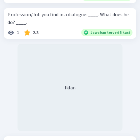
Profession/Job you find in a dialogue: ____. What does he
do? ____.
1
2.3
Jawaban terverifikasi
Iklan