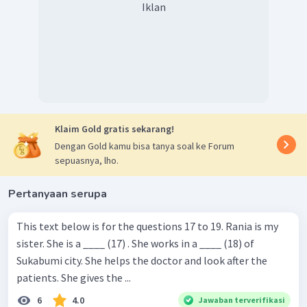
Iklan
Klaim Gold gratis sekarang!
Dengan Gold kamu bisa tanya soal ke Forum
sepuasnya, lho.
Pertanyaan serupa
This text below is for the questions 17 to 19. Rania is my
sister. She is a ____ (17) . She works in a ____ (18) of
Sukabumi city. She helps the doctor and look after the
patients. She gives the ...
6
4.0
Jawaban terverifikasi