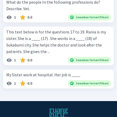
What do the people In the following professions do?
Describe. Vet.
1
0.0
Jawaban terverifikasi
This text below is for the questions 17 to 19. Rania is my
sister. She is a ____ (17) . She works in a ____ (18) of
Sukabumi city. She helps the doctor and look after the
patients. She gives the ...
1
0.0
Jawaban terverifikasi
My Sister work at hospital. Her job is ____
1
0.0
Jawaban terverifikasi