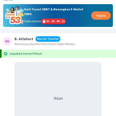
Ikuti Tryout SNBT & Menangkan E-Wallet
100rb
Klaim
Habis dalam
01
:
16
:
40
:
21
B. Atlaliust
Master Teacher
Mahasiswa/Alumni Universitas Negeri Medan
Jawaban terverifikasi
Iklan