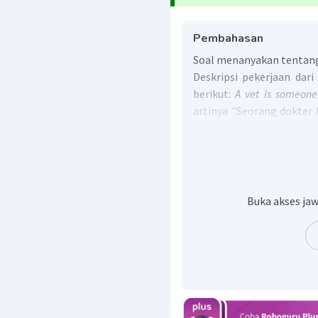
Pembahasan
Soal menanyakan tentang 
Deskripsi pekerjaan dari
berikut:
A vet is someone
artinya "Seorang dokter
hewan - hewan yang sakit"
Jadi, jawaban yang ben
care the sick animals".
Buka akses jaw