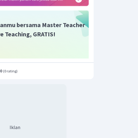
anmu bersama Master Teacher
ive Teaching, GRATIS!
.0
(
0 rating
)
Iklan