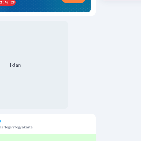
2
:
45
:
28
Iklan
s Negeri Yogyakarta