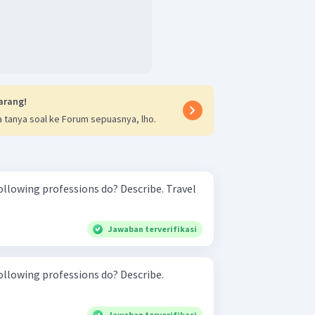
arang!
 tanya soal ke Forum sepuasnya, lho.
owing professions do? Describe. Travel
Jawaban terverifikasi
ollowing professions do? Describe.
Jawaban terverifikasi