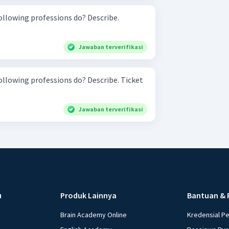
ollowing professions do? Describe.
Jawaban terverifikasi
owing professions do? Describe. Ticket
Jawaban terverifikasi
u
Produk Lainnya
Bantuan & 
Brain Academy Online
Kredensial P