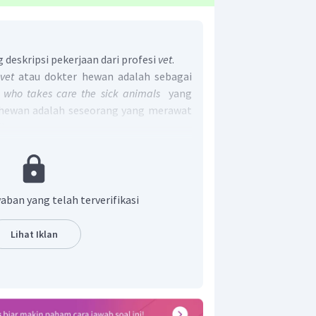
deskripsi pekerjaan dari profesi
vet
.
vet
atau dokter hewan adalah sebagai
 who takes care the sick animals
yang
 hewan adalah seseorang yang merawat
.
ar adalah "
A vet is someone who takes
aban yang telah terverifikasi
Lihat Iklan