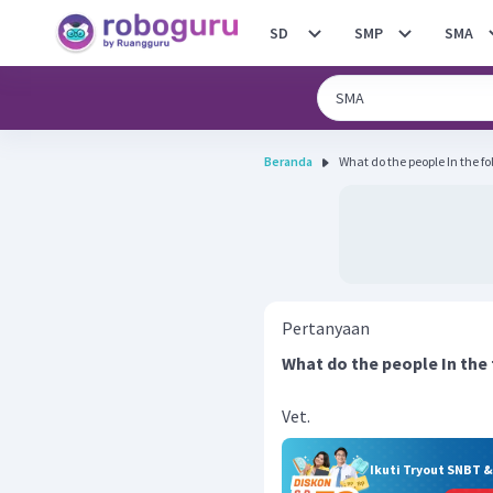
SD
SMP
SMA
Beranda
What do the people In the fo
Pertanyaan
What do the people In the
Vet.
Ikuti Tryout SNBT 