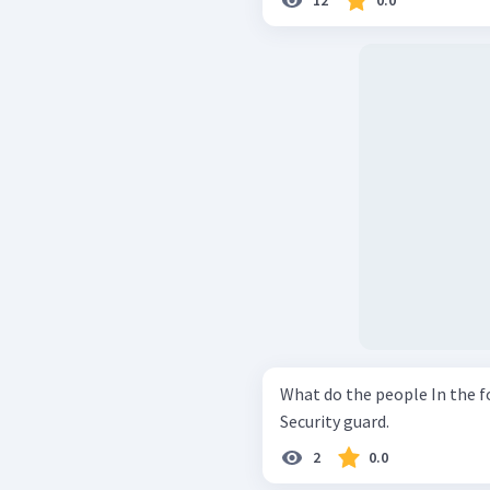
12
0.0
What do the people In the f
Security guard.
2
0.0