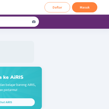
Daftar
Masuk
a ke AiRIS
dan belajar bareng AiRIS,
n pintarmu!
hat AiRIS