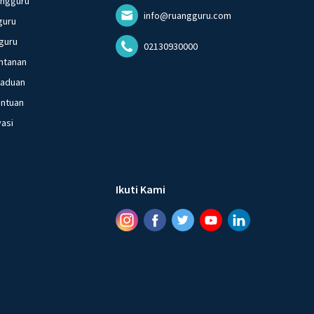
angguru
info@ruangguru.com
guru
guru
02130930000
ntanan
gaduan
entuan
vasi
Ikuti Kami