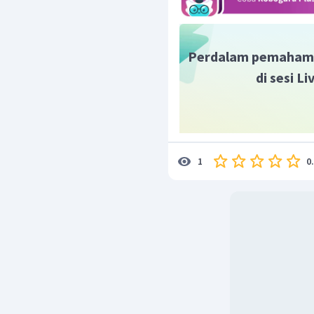
Perdalam pemaham
di sesi L
0
1