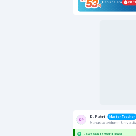
Habis dalam
00
:
1
D. Putri
Master Teacher
Mahasiswa/Alumni Universita
Jawaban terverifikasi