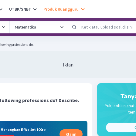
UTBK/SNBT
Produk Ruangguru
llowing professions do...
Iklan
Tany
 following professions do? Describe.
Yuk, cobain chat 
tema
C
& Menangkan E-Wallet 100rb
Klaim