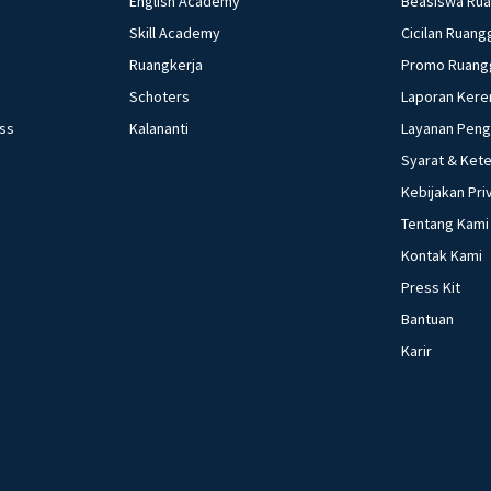
English Academy
Beasiswa Ru
Skill Academy
Cicilan Ruang
Ruangkerja
Promo Ruang
Schoters
Laporan Kere
ess
Kalananti
Layanan Pen
Syarat & Ket
Kebijakan Pri
Tentang Kami
Kontak Kami
Press Kit
Bantuan
Karir