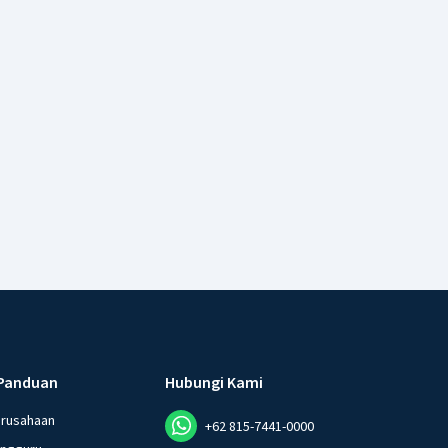
Panduan
Hubungi Kami
erusahaan
+62 815-7441-0000