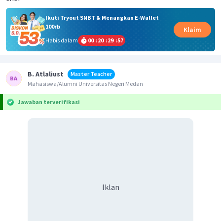
Ikuti Tryout SNBT & Menangkan E-Wallet
100rb
Klaim
Habis dalam
00
:
20
:
29
:
57
B. Atlaliust
Master Teacher
Mahasiswa/Alumni Universitas Negeri Medan
Jawaban terverifikasi
Iklan