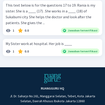
This text below is for the questions 17 to 19. Rania is my
sister. She is a ____ (17) . She works in a ____ (18) of
Sukabumi city. She helps the doctor and look after the
patients. She gives the ...
1
0.0
Jawaban terverifikasi
My Sister work at hospital. Her job is ____
1
0.0
Jawaban terverifikasi
RUANGGURU HQ
Jl. Dr. Saharjo No.161, Manggarai Selatan, Tebet, Kota Jakarta
Selatan, Daerah Khusus Ibukota Jakarta 12860