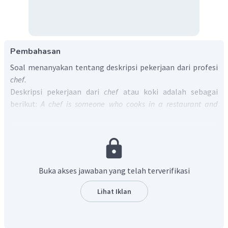
Pembahasan
Soal menanyakan tentang deskripsi pekerjaan dari profesi
chef
.
Deskripsi pekerjaan dari
chef
atau koki adalah sebagai
berikut:
A chef is someone who cooks in a restaurant and
hotel
yang artinya "Seorang koki adalah seseorang yang
memasak di sebuah restoran dan hotel".
Jadi, jawaban yang benar adalah "
A chef is someone who
cooks in a restaurant and hotel".
Buka akses jawaban yang telah terverifikasi
Lihat Iklan