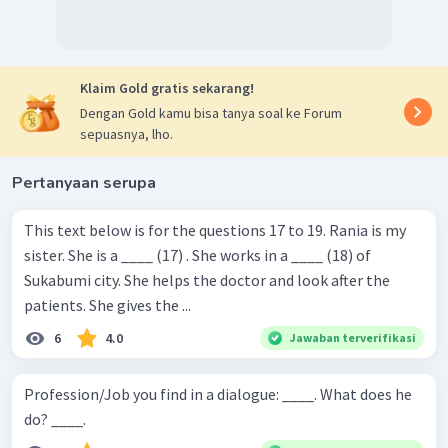
Klaim Gold gratis sekarang!
Dengan Gold kamu bisa tanya soal ke Forum
sepuasnya, lho.
Pertanyaan serupa
This text below is for the questions 17 to 19. Rania is my
sister. She is a ____ (17) . She works in a ____ (18) of
Sukabumi city. She helps the doctor and look after the
patients. She gives the ...
6
4.0
Jawaban terverifikasi
Profession/Job you find in a dialogue: ____. What does he
do? ____.