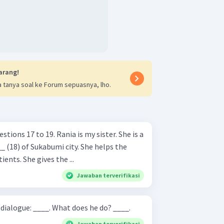
arang!
 tanya soal ke Forum sepuasnya, lho.
Rania is my sister. She is a
__ (18) of Sukabumi city. She helps the
ients. She gives the ...
Jawaban terverifikasi
Profession/Job you find in a dialogue: ____. What does he do? ____.
Jawaban terverifikasi