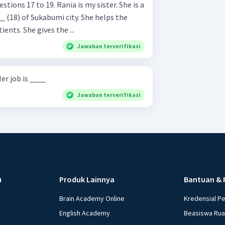
Rania is my sister. She is a
__ (18) of Sukabumi city. She helps the
ients. She gives the ...
Jawaban terverifikasi
er job is ____
Jawaban terverifikasi
u
Produk Lainnya
Bantuan & 
Brain Academy Online
Kredensial P
English Academy
Beasiswa Ru