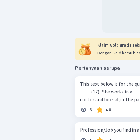
Klaim Gold gratis sek
Dengan Gold kamu bisa
Pertanyaan serupa
This text below is for the questions 17 to 19. 
____ (17) . She works in a __
doctor and look after the pat
6
4.0