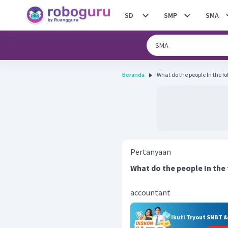
SD
SMP
SMA
Beranda
What do the people In the fo
Pertanyaan
What do the people In the
accountant
Ikuti Tryout SNBT 