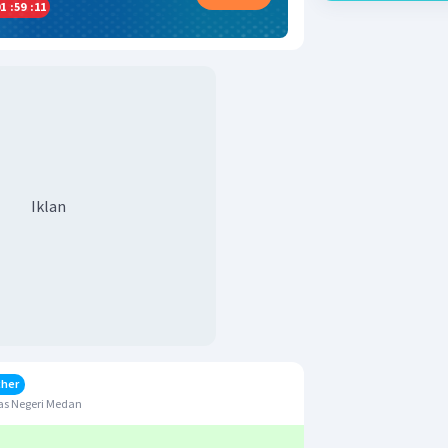
1
:
59
:
11
Iklan
cher
as Negeri Medan