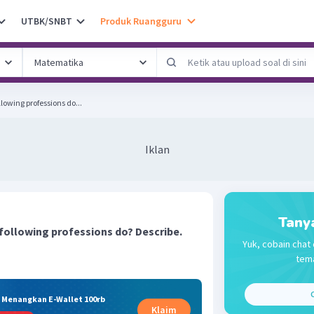
UTBK/SNBT
Produk Ruangguru
llowing professions do...
Iklan
Tany
 following professions do? Describe.
Yuk, cobain chat 
tema
C
& Menangkan E-Wallet 100rb
Klaim