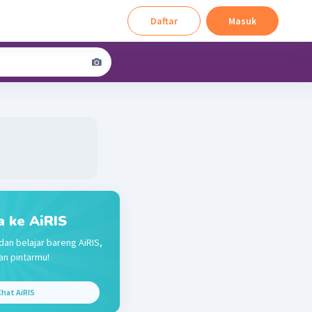
Daftar
Masuk
a ke AiRIS
dan belajar bareng AiRIS,
n pintarmu!
hat AiRIS