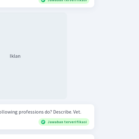
Iklan
What do the people In the following professions do? Describe. Vet.
Jawaban terverifikasi