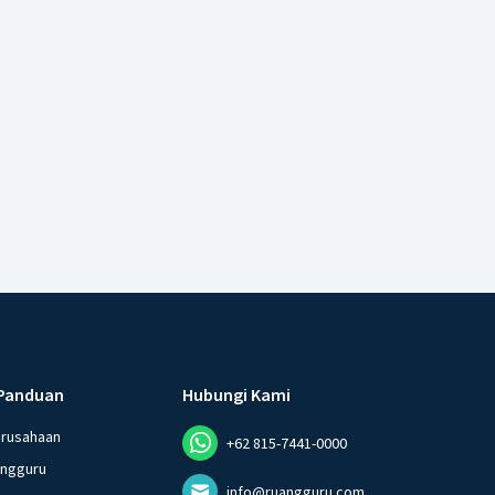
Panduan
Hubungi Kami
erusahaan
+62 815-7441-0000
angguru
info@ruangguru.com