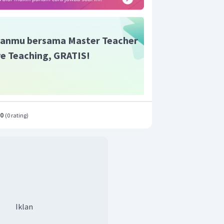
anmu bersama Master Teacher
ive Teaching, GRATIS!
.0
(
0 rating
)
Iklan