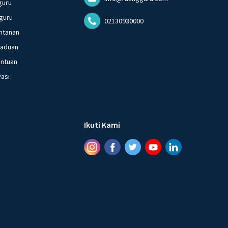
guru
guru
02130930000
ntanan
gaduan
entuan
vasi
Ikuti Kami