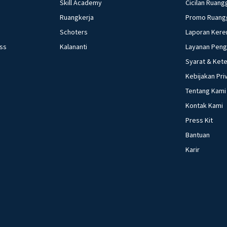
Skill Academy
Cicilan Ruang
Ruangkerja
Promo Ruang
Schoters
Laporan Kere
ess
Kalananti
Layanan Pen
Syarat & Ket
Kebijakan Pri
Tentang Kami
Kontak Kami
Press Kit
Bantuan
Karir