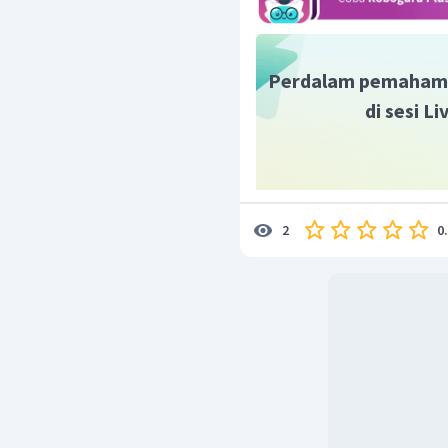
Perdalam pemaham
di sesi L
0
2