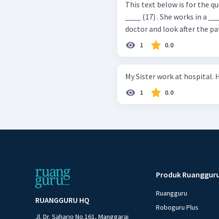
This text below is for the questions 17 to 19. 
____ (17) . She works in a __
doctor and look after the pat
1
0.0
My Sister work at hospital. H
1
0.0
Produk Ruanggur
Ruangguru
RUANGGURU HQ
Roboguru Plus
Jl. Dr. Saharjo No.161, Manggarai