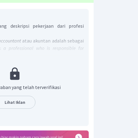
g deskripsi pekerjaan dari profesi
accountant
atau akuntan adalah sebagai
 a professional who is responsible for
financial records
yang artinya "Seorang
 profesional yang bertanggung jawab
afsirkan catatan keuangan".
benar adalah "
An accountant is a
ponsible for keeping and interpreting
aban yang telah terverifikasi
Lihat Iklan