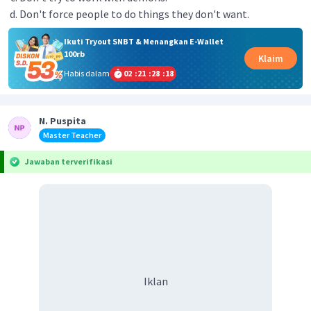
Don't force people to do things they don't want.
Ikuti Tryout SNBT & Menangkan E-Wallet
100rb
Klaim
Habis dalam
02
:
21
:
28
:
18
N. Puspita
Master Teacher
Jawaban terverifikasi
Iklan