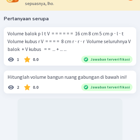
sepuasnya, lho.
Pertanyaan serupa
Volume balok p l t V ​ = = = = = = ​ 16 cm 8 cm 5 cm p ⋅ l ⋅ t ​
Volume kubus r V ​ = = = = ​ 8 cm r ⋅ r ⋅ r ​ Volume seluruhnya V
balok ​ + V kubus ​ ​ = = ​ ... + ... ... ​
1
0.0
Jawaban terverifikasi
Hitunglah volume bangun ruang gabungan di bawah ini!
2
0.0
Jawaban terverifikasi