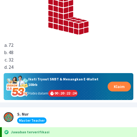
72
48
32
24
Ikuti Tryout SNBT & Menangkan E-Wallet
100rb
Klaim
Habis dalam
00
:
20
:
22
:
24
S. Nur
Master Teacher
Jawaban terverifikasi