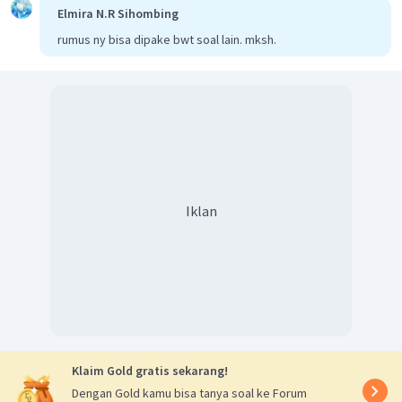
Volume gabungan
Elmira N.R Sihombing
rumus ny bisa dipake bwt soal lain. mksh.
Volume bangun ruang pada gambar adalah 48 satuan kubus.
Oleh karena itu, jawaban yang benar adalah B.
Iklan
Klaim Gold gratis sekarang!
Dengan Gold kamu bisa tanya soal ke Forum