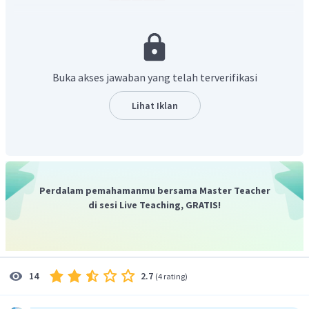
Buka akses jawaban yang telah terverifikasi
Bangun tersebut terdiri dari 2 balok, yaitu
Lihat Iklan
Balok I terdiri dari
kubus satuan sehingga
diperoleh volume balok I:
Perdalam pemahamanmu bersama Master Teacher
di sesi Live Teaching, GRATIS!
Balok II terdiri dari
kubus satuan sehingga
diperoleh volume balok II:
2.7
14
(
4 rating
)