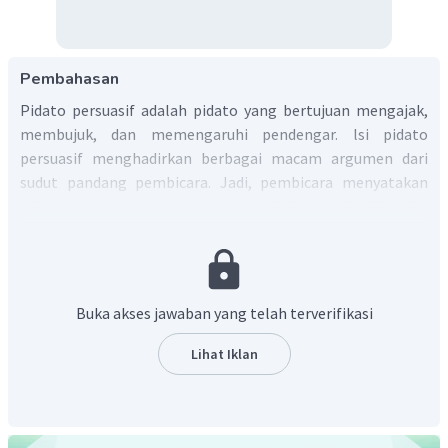
Pembahasan
Pidato persuasif adalah pidato yang bertujuan mengajak,
membujuk, dan memengaruhi pendengar. lsi pidato
persuasif menghadirkan berbagai macam argumen dari
sudut pandang pembicara. Jadi, pembicara menyatakan
beberapa argumen untuk mengajak, membujuk, dan
memengaruhi pendengar dengan kata-kata yang
diucapkannya.
Paragraf isi pidato tentang "Upaya Melestarikan Batik
Indonesia" yang tepat adalah:
Buka akses jawaban yang telah terverifikasi
Batik adalah salah satu pembuatan bahan pakaian. Batik di
Indonesia sudah ada sejak kerajaan Majapahit. Batik
Lihat Iklan
merupakan warisan indonesia yang pantas diabadikan. Pada
zaman dahulu, batik hanya diperuntukkan bagi keluarga
raja-raja. Seiring dengan perkembangan zaman, batik di
Indonesia pun ikut berkembang menjadi kesenian yang