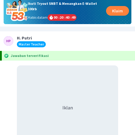
Ikuti Tryout SNBT & Menangkan E-Wallet
100rb
Klaim
Habis dalam
00
:
20
:
40
:
48
H. Putri
Master Teacher
Jawaban terverifikasi
Iklan