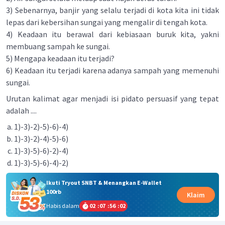
3) Sebenarnya, banjir yang selalu terjadi di kota kita ini tidak
lepas dari kebersihan sungai yang mengalir di tengah kota.
4) Keadaan itu berawal dari kebiasaan buruk kita, yakni
membuang sampah ke sungai.
5) Mengapa keadaan itu terjadi?
6) Keadaan itu terjadi karena adanya sampah yang memenuhi
sungai.
Urutan kalimat agar menjadi isi pidato persuasif yang tepat
adalah ....
1)-3)-2)-5)-6)-4)
1)-3)-2)-4)-5)-6)
1)-3)-5)-6)-2)-4)
1)-3)-5)-6)-4)-2)
Ikuti Tryout SNBT & Menangkan E-Wallet
100rb
Klaim
Habis dalam
02
:
07
:
56
:
02