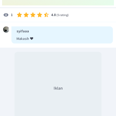
terjadi? Keadaan itu terjadi karena adanya sampah yang
memenuhi sungai. Keadaan itu berawal dari kebiasaan buruk
4.8
1
(
5 rating
)
kita, yakni membuang sampah ke sungai. Air sungai selalu
meluap saat hujan deras turun
Dengan demikian, jawaban yang tepat adalah D.
syifaaa
Makasih ❤️
Iklan