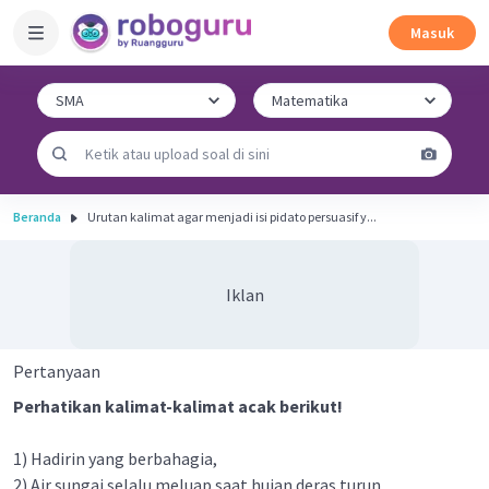
Masuk
Beranda
Urutan kalimat agar menjadi isi pidato persuasif y...
Iklan
Pertanyaan
Perhatikan kalimat-kalimat acak berikut!
1) Hadirin yang berbahagia,
2) Air sungai selalu meluap saat hujan deras turun.