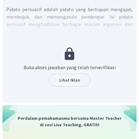
Pidato persuasif adalah pidato yang bertujuan mengajak,
membujuk, dan memengaruhi pendengar. lsi pidato
persuasif menghadirkan berbagai macam argumen dari
sudut pandang pembicara. Jadi, pembicara menyatakan
beberapa argumen untuk mengajak, membujuk, dan
memengaruhi pendengar dengan kata-kata yang
diucapkannya.
Sebuah teks pidato persuasif selalu diawali dengan kata
Buka akses jawaban yang telah terverifikasi
sapaan kepada pendengarnya sebagai pembuka pidato.
Lihat Iklan
Setelah itu baru membahas tentang fenomena yang
terkait dengan topik pidato. Setelah itu barulah
menjelaskan beberapa argumen-argumen yang
berhubungan dengan topik tersebut. Urutan yang sesuai
untuk kalimat-kalimat acak tersebut adalah:
Perdalam pemahamanmu bersama Master Teacher
Hadirin yang berbahagia. Sebenarnya, banjir yang selalu
di sesi Live Teaching, GRATIS!
terjadi di kota kita ini tidak lepas dari kebersihan sungai yang
mengalir di tengah kota. Mengapa keadaan itu