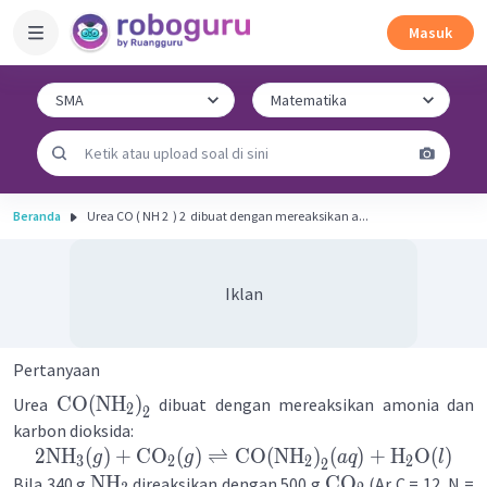
Masuk
Beranda
Urea CO ( NH 2 ​ ) 2 ​ dibuat dengan mereaksikan a...
Iklan
Pertanyaan
CO
(
NH
)
Urea
dibuat dengan mereaksikan amonia dan
2
2
karbon dioksida:
2
NH
(
)
+
CO
(
)
⇌
CO
(
NH
)
(
)
+
H
O
(
)
g
g
a
q
l
3
2
2
2
2
NH
CO
Bila 340 g
direaksikan dengan 500 g
(Ar C = 12, N =