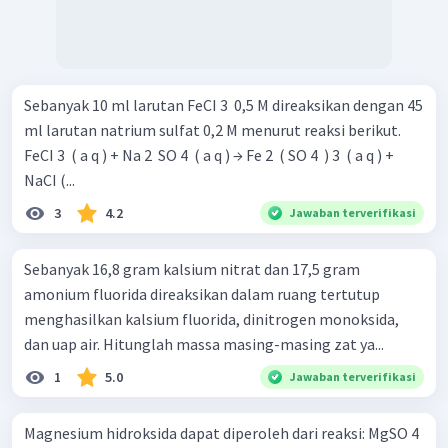
Sebanyak 10 ml larutan FeCI 3 ​ 0,5 M direaksikan dengan 45
ml larutan natrium sulfat 0,2 M menurut reaksi berikut.
FeCI 3 ​ ( a q ) + Na 2 ​ SO 4 ​ ( a q ) → Fe 2 ​ ( SO 4 ​ ) 3 ​ ( a q ) +
NaCI (...
3
4.2
Jawaban terverifikasi
Sebanyak 16,8 gram kalsium nitrat dan 17,5 gram
amonium fluorida direaksikan dalam ruang tertutup
menghasilkan kalsium fluorida, dinitrogen monoksida,
dan uap air. Hitunglah massa masing-masing zat ya...
1
5.0
Jawaban terverifikasi
Magnesium hidroksida dapat diperoleh dari reaksi: MgSO 4 ​