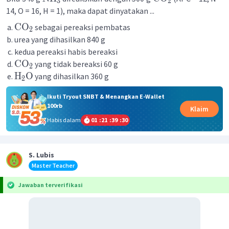
3
2
14, O = 16, H = 1), maka dapat dinyatakan ...
CO
sebagai pereaksi pembatas
2
urea yang dihasilkan 840 g
kedua pereaksi habis bereaksi
CO
yang tidak bereaksi 60 g
2
H
O
yang dihasilkan 360 g
2
Ikuti Tryout SNBT & Menangkan E-Wallet
100rb
Klaim
Habis dalam
01
:
21
:
39
:
29
S. Lubis
Master Teacher
Jawaban terverifikasi