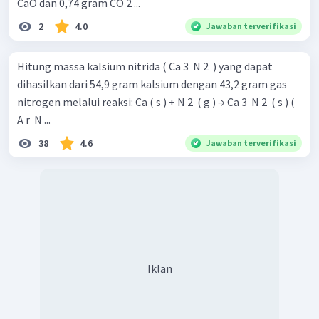
CaO dan 0,74 gram CO 2 ...
2
4.0
Jawaban terverifikasi
Hitung massa kalsium nitrida ( Ca 3 ​ N 2 ​ ) yang dapat
dihasilkan dari 54,9 gram kalsium dengan 43,2 gram gas
nitrogen melalui reaksi: Ca ( s ) + N 2 ​ ( g ) → Ca 3 ​ N 2 ​ ( s ) (
A r ​ N ...
38
4.6
Jawaban terverifikasi
Iklan