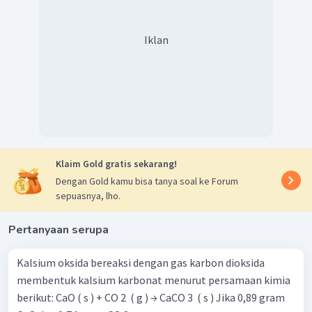
20
NH
=
=
10
3
2
11
,
36
CO
=
=
11
,
36
2
1
Iklan
hasil
bagi
NH
<
CO
→
NH
sebagai
pere
3
2
3
Membuat persamaan reaksi MRS
Klaim Gold gratis sekarang!
Dari data di atas, maka pernyataan yang sesuai adalah:
Dengan Gold kamu bisa tanya soal ke Forum
sepuasnya, lho.
massa
CO
sisa
=
mol
×
M
2
r
−
1
=
1
,
36
mol
×
44
g
mol
Pertanyaan serupa
=
59
,
84
g
≈
60
g
Kalsium oksida bereaksi dengan gas karbon dioksida
CO
yang
tidak
bereaksi
60
g
membentuk kalsium karbonat menurut persamaan kimia
2
berikut: CaO ( s ) + CO 2 ​ ( g ) → CaCO 3 ​ ( s ) Jika 0,89 gram