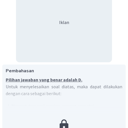
Iklan
Pembahasan
Pilihan jawaban yang benar adalah D.
Untuk menyelesaikan soal diatas, maka dapat dilakukan
dengan cara sebagai berikut:
Menentukan mol masing-masing pereaksi
massa
mol
=
M
r
NH
=
1
(
N
)
+
3
(
H
)
M
A
A
3
r
r
r