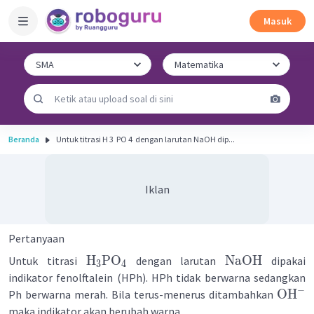
Masuk
Beranda
Untuk titrasi H 3 ​ PO 4 ​ dengan larutan NaOH dip...
Iklan
Pertanyaan
H
PO
NaOH
Untuk titrasi
dengan larutan
dipakai
3
4
indikator fenolftalein (HPh). HPh tidak berwarna sedangkan
−
OH
Ph berwarna merah. Bila terus-menerus ditambahkan
maka indikator akan berubah warna ...