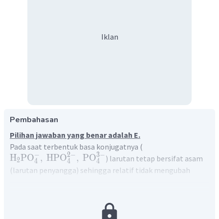
Iklan
Pembahasan
Pilihan jawaban yang benar adalah E.
Pada saat terbentuk basa konjugatnya (
−
2
−
3
−
H
PO
,
HPO
,
PO
) larutan tetap bersifat asam
2
4
4
4
(larutan penyangga) sehingga relatif tidak mengubah
warna larutan.
Larutan akan berubah warna menjadi merah setelah 3 mol
H
PO
NaOH ditambahkan ke dalam 1 mol
.
3
4