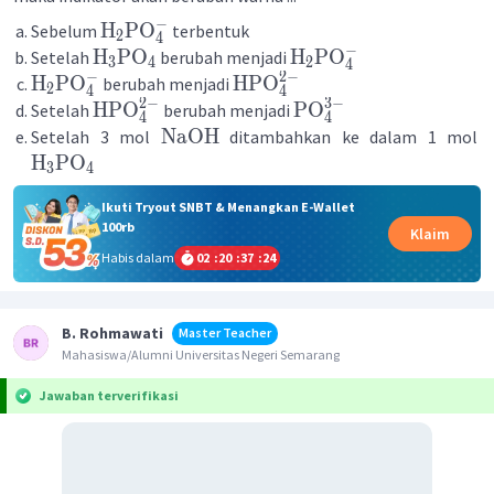
−
H
PO
Sebelum
terbentuk
2
4
−
H
PO
H
PO
Setelah
berubah menjadi
3
4
2
4
−
2
−
H
PO
HPO
berubah menjadi
2
4
4
2
−
3
−
HPO
PO
Setelah
berubah menjadi
4
4
NaOH
Setelah 3 mol
ditambahkan ke dalam 1 mol
H
PO
3
4
Ikuti Tryout SNBT & Menangkan E-Wallet
100rb
Klaim
Habis dalam
02
:
20
:
37
:
23
B. Rohmawati
Master Teacher
Mahasiswa/Alumni Universitas Negeri Semarang
Jawaban terverifikasi