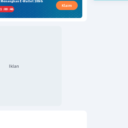
& Menangkan E-Wallet 100rb
Klaim
1
:
00
:
46
Iklan