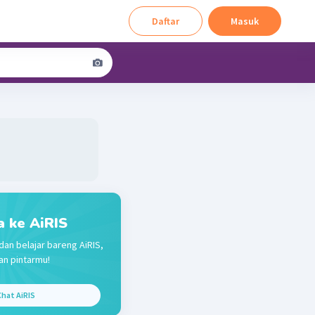
Daftar
Masuk
a ke AiRIS
dan belajar bareng AiRIS,
n pintarmu!
hat AiRIS