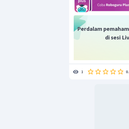
r
=
2
−
4
sin
.
θ
Dengan demikian, garfik p
Perdalam pemaham
di sesi L
0
1