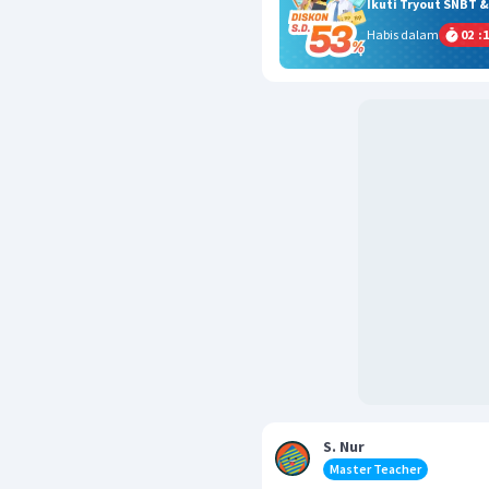
Ikuti Tryout SNBT 
Habis dalam
02
:
1
S. Nur
Master Teacher