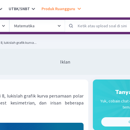
UTBK/SNBT
Produk Ruangguru
, lukislah grafik kurva...
Iklan
Tany
8, lukislah grafik kurva persamaan polar
Yuk, cobain chat 
est kesimetrian, dan irisan beberapa
tema
C