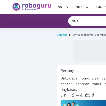
SD
SMP
SMA
Beranda
Untuk soal nomor 1 sampai 8
Pertanyaan
Untuk soal nomor 1 sampai 
dengan bantuan tabel. t
lingkaran.
=
2
−
4
sin
8.
r
θ