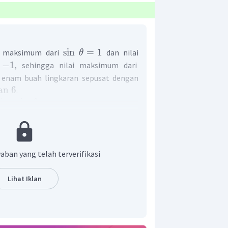
sin
=
1
ai maksimum dari
dan nilai
θ
−
1
, sehingga nilai maksimum dari
 enam buah lingkaran sepusat dengan
an
6
.
)
=
sin
, hal ini mengakibatkan
θ
yang memuat sinus memiliki sumbu
0
.
am menentukan grafik persamaan
maka buatlah tabel grafik kurva polar
aban yang telah terverifikasi
11
3
π
π
∘
∘
,
345
,
6
,
,
311
,
4
dan
6
2
Lihat Iklan
=
0
but, kesimetrian terhadap garis
x
ka dapat digambarkan grafik polar