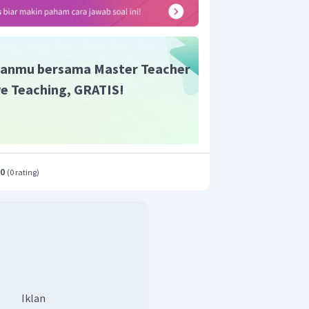
r
=
2
−
4
sin
olar dari
adalah
θ
anmu bersama Master Teacher
ive Teaching, GRATIS!
.0
(
0 rating
)
Iklan