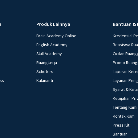
u
Produk Lainnya
Bantuan & 
Brain Academy Online
Kredensial P
English Academy
Beasiswa Ru
Skill Academy
Cicilan Ruang
Ruangkerja
Promo Ruang
Schoters
Laporan Kere
ess
Kalananti
Layanan Pen
Syarat & Ket
Kebijakan Pri
Tentang Kami
Kontak Kami
Press Kit
Bantuan