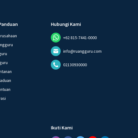
Panduan
Hubungi Kami
erusahaan
+62 815-7441-0000
angguru
info@ruangguru.com
guru
guru
02130930000
ntanan
gaduan
entuan
vasi
Ikuti Kami