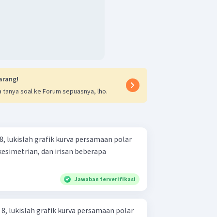
arang!
 tanya soal ke Forum sepuasnya, lho.
, lukislah grafik kurva persamaan polar
esimetrian, dan irisan beberapa
Jawaban terverifikasi
, lukislah grafik kurva persamaan polar