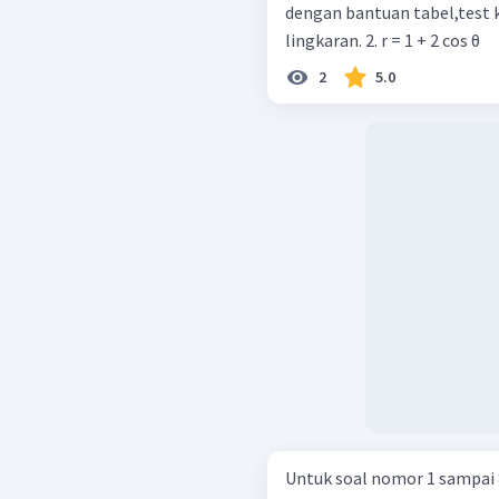
dengan bantuan tabel,test k
lingkaran. 2. r = 1 + 2 cos θ
2
5.0
Untuk soal nomor 1 sampai 8