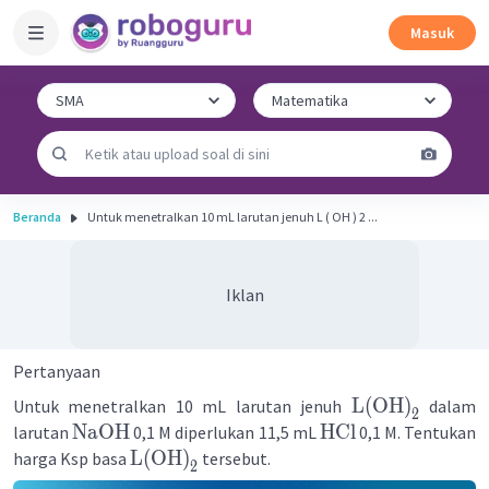
Masuk
Beranda
Untuk menetralkan 10 mL larutan jenuh L ( OH ) 2 ​...
Iklan
Pertanyaan
L
(
OH
)
Untuk menetralkan 10 mL larutan jenuh
dalam
2
NaOH
HCl
larutan
0,1 M diperlukan 11,5 mL
0,1 M. Tentukan
L
(
OH
)
harga Ksp basa
tersebut.
2