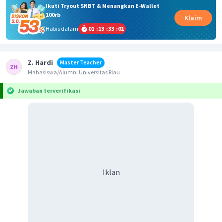
Ikuti Tryout SNBT & Menangkan E-Wallet
100rb
Klaim
Habis dalam
01
:
13
:
33
:
01
Z. Hardi
Master Teacher
Mahasiswa/Alumni Universitas Riau
Jawaban terverifikasi
Iklan